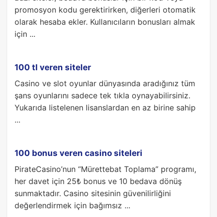
promosyon kodu gerektirirken, diğerleri otomatik
olarak hesaba ekler. Kullanıcıların bonusları almak
için ...
100 tl veren siteler
Casino ve slot oyunlar dünyasında aradığınız tüm
şans oyunlarını sadece tek tıkla oynayabilirsiniz.
Yukarıda listelenen lisanslardan en az birine sahip
...
100 bonus veren casino siteleri
PirateCasino’nun “Mürettebat Toplama” programı,
her davet için 25₺ bonus ve 10 bedava dönüş
sunmaktadır. Casino sitesinin güvenilirliğini
değerlendirmek için bağımsız ...