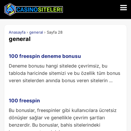
Anasayfa
›
general
›
Sayfa 28
general
100 freespin deneme bonusu
Deneme bonusu hangi sitelede çevrimsiz, bu
tabloda haricinde sitemizi ve bu özellik tüm bonus
veren sitelerden anında bonus veren sitelerin ...
100 freespin
Bu bonuslar, freespinler gibi kullanıcılara ücretsiz
dönüşler sağlar ve genellikle çevrim şartları
benzerdir. Bu bonuslar, bahis sitelerindeki