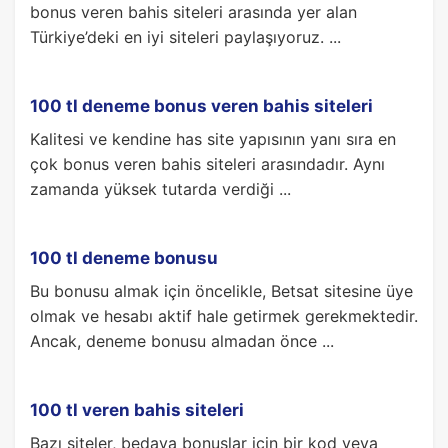
bonus veren bahis siteleri arasında yer alan
Türkiye’deki en iyi siteleri paylaşıyoruz. ...
100 tl deneme bonus veren bahis siteleri
Kalitesi ve kendine has site yapısının yanı sıra en
çok bonus veren bahis siteleri arasındadır. Aynı
zamanda yüksek tutarda verdiği ...
100 tl deneme bonusu
Bu bonusu almak için öncelikle, Betsat sitesine üye
olmak ve hesabı aktif hale getirmek gerekmektedir.
Ancak, deneme bonusu almadan önce ...
100 tl veren bahis siteleri
Bazı siteler, bedava bonuslar için bir kod veya