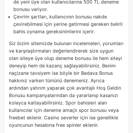
de yeni üye olan kullanıcılarına 500 TL deneme
bonusu veriyor.
Çevrim şartları, kullanıcının bonusu nakde
çevirebilmesi için yerine getirmesi gereken belirli
bahis oynama gereksinimlerini içerir.
Siz bizim sitemizde bulunan incelemeleri, yorumları
ve karşılaştırmaları değerlendirerek size uygun
olan siteye üye olup deneme bonusu ile hem siteyi
deneyip hem de kazanç sağlayabilirsiniz. Benim
naçizane tavsiyem ise böyle bir Bedava Bonus
hakkınız varken tümünü denemeniz. Ayrıca
ardından yatırım yaparak çok avantajlı Hoş Geldin
Bonusu kampanyalarından da yararlanıp kasanızı
kolayca katlayabilirsiniz. Spor bahisleri alan
kullanıcılar için deneme amaçlı spor bonusu veya
freebet eklenir. Casino severler için ise genellikle
oyuncunun hesabına free spinler eklenir.