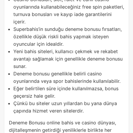
oyunlarında kullanabileceğiniz free spin paketleri,
turnuva bonusları ve kayıp iade garantilerini
içerir.
Superbahis’in sunduğu deneme bonusu fırsatları,
özellikle düşük riskli bahis yapmak isteyen
oyuncular için idealdir.
Yeni bahis siteleri, kullanıcı çekmek ve rekabet
avantajı sağlamak için genellikle deneme bonusu
sunar.
Deneme bonusu genellikle belirli casino
oyunlarında veya spor bahislerinde kullanılabilir.
Eğer belirtilen süre içinde kullanılmazsa, bonus
geçersiz hale gelir.
Çünkü bu siteler uzun yıllardan bu yana dünya
çapında hizmet veren sitelerdir.
Deneme Bonusu online bahis ve casino dünyası,
dijitalleşmenin getirdiği yeniliklerle birlikte her