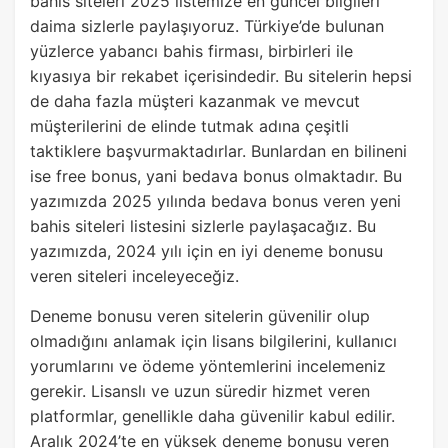
bahis siteleri 2025 listemize en güncel bilgileri
daima sizlerle paylaşıyoruz. Türkiye’de bulunan
yüzlerce yabancı bahis firması, birbirleri ile
kıyasıya bir rekabet içerisindedir. Bu sitelerin hepsi
de daha fazla müşteri kazanmak ve mevcut
müşterilerini de elinde tutmak adına çeşitli
taktiklere başvurmaktadırlar. Bunlardan en bilineni
ise free bonus, yani bedava bonus olmaktadır. Bu
yazımızda 2025 yılında bedava bonus veren yeni
bahis siteleri listesini sizlerle paylaşacağız. Bu
yazımızda, 2024 yılı için en iyi deneme bonusu
veren siteleri inceleyeceğiz.
Deneme bonusu veren sitelerin güvenilir olup
olmadığını anlamak için lisans bilgilerini, kullanıcı
yorumlarını ve ödeme yöntemlerini incelemeniz
gerekir. Lisanslı ve uzun süredir hizmet veren
platformlar, genellikle daha güvenilir kabul edilir.
Aralık 2024’te en yüksek deneme bonusu veren