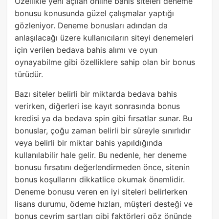
Özellikle yeni açılan online bahis siteleri deneme
bonusu konusunda güzel çalışmalar yaptığı
gözleniyor. Deneme bonusları adından da
anlaşılacağı üzere kullanıcıların siteyi denemeleri
için verilen bedava bahis alımı ve oyun
oynayabilme gibi özelliklere sahip olan bir bonus
türüdür.
Bazı siteler belirli bir miktarda bedava bahis
verirken, diğerleri ise kayıt sonrasında bonus
kredisi ya da bedava spin gibi fırsatlar sunar. Bu
bonuslar, çoğu zaman belirli bir süreyle sınırlıdır
veya belirli bir miktar bahis yapıldığında
kullanılabilir hale gelir. Bu nedenle, her deneme
bonusu fırsatını değerlendirmeden önce, sitenin
bonus koşullarını dikkatlice okumak önemlidir.
Deneme bonusu veren en iyi siteleri belirlerken
lisans durumu, ödeme hızları, müşteri desteği ve
bonus çevrim şartları gibi faktörleri göz önünde