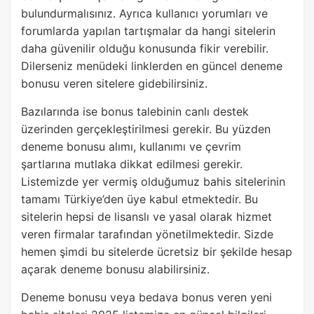
bulundurmalısınız. Ayrıca kullanıcı yorumları ve
forumlarda yapılan tartışmalar da hangi sitelerin
daha güvenilir olduğu konusunda fikir verebilir.
Dilerseniz menüdeki linklerden en güncel deneme
bonusu veren sitelere gidebilirsiniz.
Bazılarında ise bonus talebinin canlı destek
üzerinden gerçekleştirilmesi gerekir. Bu yüzden
deneme bonusu alımı, kullanımı ve çevrim
şartlarına mutlaka dikkat edilmesi gerekir.
Listemizde yer vermiş olduğumuz bahis sitelerinin
tamamı Türkiye’den üye kabul etmektedir. Bu
sitelerin hepsi de lisanslı ve yasal olarak hizmet
veren firmalar tarafından yönetilmektedir. Sizde
hemen şimdi bu sitelerde ücretsiz bir şekilde hesap
açarak deneme bonusu alabilirsiniz.
Deneme bonusu veya bedava bonus veren yeni