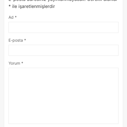
*
ile işaretlenmişlerdir
Ad
*
E-posta
*
Yorum
*