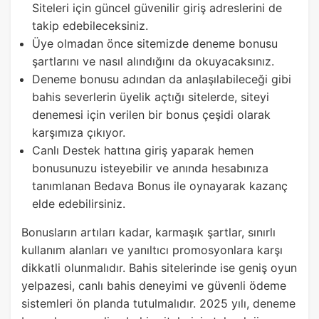
Siteleri için güncel güvenilir giriş adreslerini de
takip edebileceksiniz.
Üye olmadan önce sitemizde deneme bonusu
şartlarını ve nasıl alındığını da okuyacaksınız.
Deneme bonusu adından da anlaşılabileceği gibi
bahis severlerin üyelik açtığı sitelerde, siteyi
denemesi için verilen bir bonus çeşidi olarak
karşımıza çıkıyor.
Canlı Destek hattına giriş yaparak hemen
bonusunuzu isteyebilir ve anında hesabınıza
tanımlanan Bedava Bonus ile oynayarak kazanç
elde edebilirsiniz.
Bonusların artıları kadar, karmaşık şartlar, sınırlı
kullanım alanları ve yanıltıcı promosyonlara karşı
dikkatli olunmalıdır. Bahis sitelerinde ise geniş oyun
yelpazesi, canlı bahis deneyimi ve güvenli ödeme
sistemleri ön planda tutulmalıdır. 2025 yılı, deneme