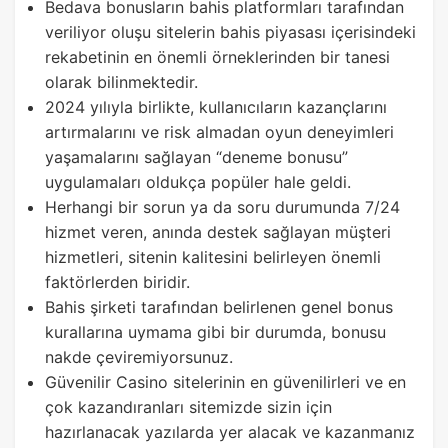
Bedava bonusların bahis platformları tarafından
veriliyor oluşu sitelerin bahis piyasası içerisindeki
rekabetinin en önemli örneklerinden bir tanesi
olarak bilinmektedir.
2024 yılıyla birlikte, kullanıcıların kazançlarını
artırmalarını ve risk almadan oyun deneyimleri
yaşamalarını sağlayan “deneme bonusu”
uygulamaları oldukça popüler hale geldi.
Herhangi bir sorun ya da soru durumunda 7/24
hizmet veren, anında destek sağlayan müşteri
hizmetleri, sitenin kalitesini belirleyen önemli
faktörlerden biridir.
Bahis şirketi tarafından belirlenen genel bonus
kurallarına uymama gibi bir durumda, bonusu
nakde çeviremiyorsunuz.
Güvenilir Casino sitelerinin en güvenilirleri ve en
çok kazandıranları sitemizde sizin için
hazırlanacak yazılarda yer alacak ve kazanmanız