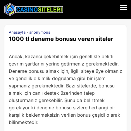
Anasayfa
›
anonymous
1000 tl deneme bonusu veren siteler
Ancak, kazancı çekebilmek için genellikle belirli
çevrim şartlarını yerine getirmeniz gerekmektedir.
Deneme bonusu almak için, ilgili siteye üye olmanız
ve genellikle kimlik doğrulama gibi bir işlem
yapmanız gerekmektedir. Bazı sitelerde, bonusu
almak için canlı destek üzerinden talep
oluşturmanız gerekebilir. Şunu da belirtmek
gerekiyor ki deneme bonusu sizlere herhangi bir
karşılık beklenmeksizin verilen bonus çeşidi olarak
bilinmektedir.