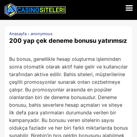
Anasayfa
›
anonymous
200 yap çek deneme bonusu yatırımsız
Bu bonus, genellikle hesap oluşturma işleminden
sonra otomatik olarak aktif hale gelir ve kullanıcılar
tarafından aktive edilir. Bahis siteleri, müşterilerine
çeşitli promosyonlar sunarak onları cezbetmeye
çalışır. Bu promosyonlar arasında en popüler
olanlardan biri de deneme bonusudur. Deneme
bonusu, bahis severlere hesap açmaları ve siteye
ilk defa para yatırmaları durumunda verilen bir
kampanyadır. Bu bonusu veren sitelerin sayısı
oldukça fazladır ve her biri farklı miktarlarda bonus
sunabilir. Birebin’in hoş geldin bonusunu alabilmek