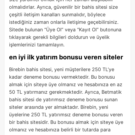
olmalıdırlar. Ayrıca, güvenilir bir bahis sitesi size
çeşitli iletişim kanalları sunmalıdır, böylece
istediğiniz zaman onlarla iletişime geçebilirsiniz.
Sitede bulunan “Üye Ol” veya “Kayıt Ol” butonuna
tıklayarak gerekli bilgileri doldurun ve üyelik
işlemlerinizi tamamlayın.
en iyi ilk yatırım bonusu veren siteler
Birebin bahis sitesi, yeni müşterilere 250 TL’ye
kadar deneme bonusu vermektedir. Bu bonusu
almak için siteye üye olmanız ve hesabınıza en az
50 TL yatırmanız gerekmektedir. Ayrıca, Betmatik
bahis sitesi de yatırımsız deneme bonusu sunan
siteler arasında yer almaktadır. Birebin, yeni
üyelerine 250 TL yatırımsız deneme bonusu veren
bir bahis sitesidir. Bu bonusu almak için siteye üye
olmanız ve hesabınıza belirli bir tutarda para