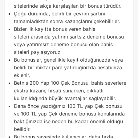
sitelerinde sıkça karşılaşılan bir bonus türüdür.
Çoğu durumda, belirli bir çevrim şartını
tamamladıktan sonra kazançlarını çekebilirler.
Bizler İlk kayıtta bonus veren bahis
siteleri arasında yatırım şartsız deneme bonusu
veya yatırımsız deneme bonusu olan bahis
siteleri paylaşıyoruz.
Bu bonuslar, genellikle kayıt olduğunuzda veya
belirli bir miktar para yatırdığınızda hesabınıza
eklenir.
Betnis 200 Yap 100 Çek Bonusu, bahis severlere
ekstra kazanç fırsatı sunarken, dikkatli
kullanıldığında büyük avantajlar sağlayabilir.
Daha önce yazdığımız 100 TL yap Çek bonusu
ve 100 TL yap Çek deneme bonusu konularında
baktığınızda ise neden bu kadar önemli olduğu
bellidir.
Bu bonus sayesinde kullanıcılar, daha fazla