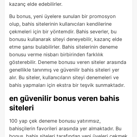
kazanç elde edebilirler.
Bu bonus, yeni üyelere sunulan bir promosyon
olup, bahis sitelerinin kullanıcıları kendilerine
çekmeleri için bir yöntemdir. Bahis severler, bu
bonusu kullanarak siteyi deneyebilir, kazanç elde
etme şansı bulabilirler. Bahis sitelerinin deneme
bonusu verme nisbarı birbirinden farklılık
gösterebilir. Deneme bonusu veren siteler arasında
genellikle tanınmış ve güvenilir bahis siteleri yer
alır. Bu siteler, kullanıcıların siteyi denemeleri ve
bahis yapmaları için ekstra bir teşvik sunmaktadır.
en güvenilir bonus veren bahis
siteleri
100 yap çek deneme bonusu yatırımsız,
bahisçilerin favorileri arasında yer almaktadır. Bu
bonus, bahis siteleri tarafından yeni üyeleri çekmek