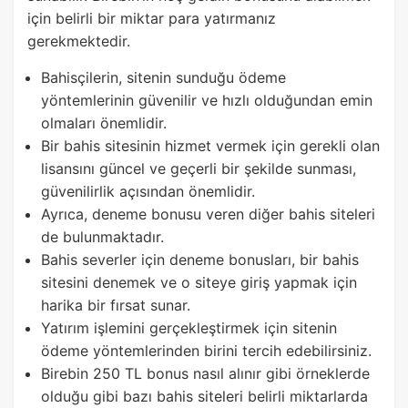
için belirli bir miktar para yatırmanız
gerekmektedir.
Bahisçilerin, sitenin sunduğu ödeme
yöntemlerinin güvenilir ve hızlı olduğundan emin
olmaları önemlidir.
Bir bahis sitesinin hizmet vermek için gerekli olan
lisansını güncel ve geçerli bir şekilde sunması,
güvenilirlik açısından önemlidir.
Ayrıca, deneme bonusu veren diğer bahis siteleri
de bulunmaktadır.
Bahis severler için deneme bonusları, bir bahis
sitesini denemek ve o siteye giriş yapmak için
harika bir fırsat sunar.
Yatırım işlemini gerçekleştirmek için sitenin
ödeme yöntemlerinden birini tercih edebilirsiniz.
Birebin 250 TL bonus nasıl alınır gibi örneklerde
olduğu gibi bazı bahis siteleri belirli miktarlarda