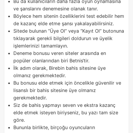
Bu da kullanıcıların daha fazla oyun oynamasına
ve şanslarını denemesine olanak tanır.
Böylece hem sitenin özelliklerini test edebilir hem
de kazanç elde etme şansı yakalayabilirsiniz.
Sitede bulunan “Üye Ol” veya “Kayıt Ol” butonuna
tıklayarak gerekli bilgileri doldurun ve üyelik
işlemlerinizi tamamlayın.
Deneme bonusu veren siteler arasında en
popüler olanlarından biri Betnis‘tir.
İlk adım olarak, Birebin bahis sitesine üye
olmanız gerekmektedir.
Bu bonusu elde etmek için öncelikle güvenilir ve
lisanslı bir bahis sitesine üye olmanız
gerekmektedir.
Siz de bahis yapmayı seven ve ekstra kazanç
elde etmek isteyen biriyseniz, bu yazı tam size
göre.
Bununla birlikte, birçoğu oyuncuların