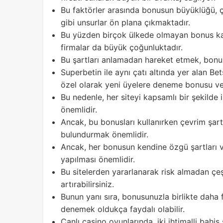
Bu faktörler arasında bonusun büyüklüğü, çev
gibi unsurlar ön plana çıkmaktadır.
Bu yüzden birçok ülkede olmayan bonus ka
firmalar da büyük çoğunluktadır.
Bu şartları anlamadan hareket etmek, bonus
Superbetin ile aynı çatı altında yer alan Be
özel olarak yeni üyelere deneme bonusu ve
Bu nedenle, her siteyi kapsamlı bir şekild
önemlidir.
Ancak, bu bonusları kullanırken çevrim şartl
bulundurmak önemlidir.
Ancak, her bonusun kendine özgü şartları ve
yapılması önemlidir.
Bu sitelerden yararlanarak risk almadan çeş
artırabilirsiniz.
Bunun yanı sıra, bonusunuzla birlikte daha f
denemek oldukça faydalı olabilir.
Canlı casino oyunlarında, iki ihtimalli bahi