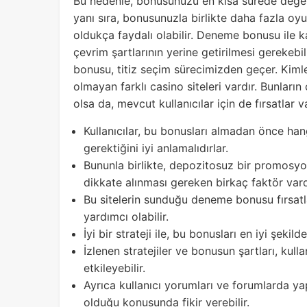
Bu nedenle, bonusunuzu en kısa sürede değer
yanı sıra, bonusunuzla birlikte daha fazla oy
oldukça faydalı olabilir. Deneme bonusu ile ka
çevrim şartlarının yerine getirilmesi gerekebi
bonusu, titiz seçim sürecimizden geçer. Kimle
olmayan farklı casino siteleri vardır. Bunlar
olsa da, mevcut kullanıcılar için de fırsatlar va
Kullanıcılar, bu bonusları almadan önce ha
gerektiğini iyi anlamalıdırlar.
Bununla birlikte, depozitosuz bir promosyo
dikkate alınması gereken birkaç faktör vard
Bu sitelerin sunduğu deneme bonusu fırsatla
yardımcı olabilir.
İyi bir strateji ile, bu bonusları en iyi şe
İzlenen stratejiler ve bonusun şartları, kul
etkileyebilir.
Ayrıca kullanıcı yorumları ve forumlarda yap
olduğu konusunda fikir verebilir.