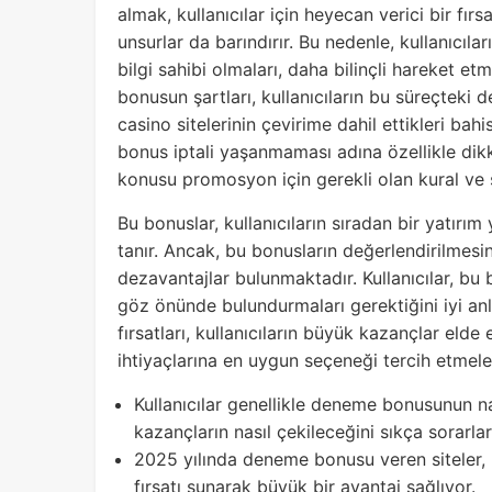
almak, kullanıcılar için heyecan verici bir fı
unsurlar da barındırır. Bu nedenle, kullanıcı
bilgi sahibi olmaları, daha bilinçli hareket etm
bonusun şartları, kullanıcıların bu süreçteki 
casino sitelerinin çevirime dahil ettikleri bah
bonus iptali yaşanmaması adına özellikle dik
konusu promosyon için gerekli olan kural ve şa
Bu bonuslar, kullanıcıların sıradan bir yatır
tanır. Ancak, bu bonusların değerlendirilmesi
dezavantajlar bulunmaktadır. Kullanıcılar, bu
göz önünde bulundurmaları gerektiğini iyi an
fırsatları, kullanıcıların büyük kazançlar elde
ihtiyaçlarına en uygun seçeneği tercih etmele
Kullanıcılar genellikle deneme bonusunun na
kazançların nasıl çekileceğini sıkça sorarlar
2025 yılında deneme bonusu veren siteler,
fırsatı sunarak büyük bir avantaj sağlıyor.