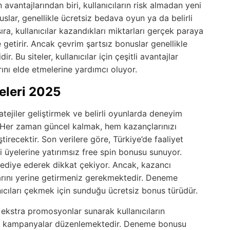
vantajlarından biri, kullanıcıların risk almadan yeni
slar, genellikle ücretsiz bedava oyun ya da belirli
ıra, kullanıcılar kazandıkları miktarları gerçek paraya
 getirir. Ancak çevrim şartsız bonuslar genellikle
r. Bu siteler, kullanıcılar için çeşitli avantajlar
ını elde etmelerine yardımcı oluyor.
eleri 2025
atejiler geliştirmek ve belirli oyunlarda deneyim
 Her zaman güncel kalmak, hem kazançlarınızı
irecektir. Son verilere göre, Türkiye’de faaliyet
i üyelerine yatırımsız free spin bonusu sunuyor.
 hediye ederek dikkat çekiyor. Ancak, kazancı
tlarını yerine getirmeniz gerekmektedir. Deneme
nıcıları çekmek için sunduğu ücretsiz bonus türüdür.
e ekstra promosyonlar sunarak kullanıcıların
klı kampanyalar düzenlemektedir. Deneme bonusu