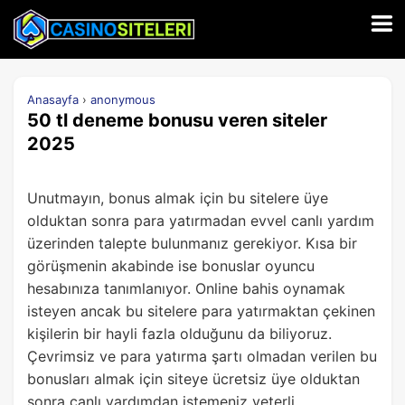
Anasayfa
›
anonymous
50 tl deneme bonusu veren siteler
2025
Unutmayın, bonus almak için bu sitelere üye
olduktan sonra para yatırmadan evvel canlı yardım
üzerinden talepte bulunmanız gerekiyor. Kısa bir
görüşmenin akabinde ise bonuslar oyuncu
hesabınıza tanımlanıyor. Online bahis oynamak
isteyen ancak bu sitelere para yatırmaktan çekinen
kişilerin bir hayli fazla olduğunu da biliyoruz.
Çevrimsiz ve para yatırma şartı olmadan verilen bu
bonusları almak için siteye ücretsiz üye olduktan
sonra canlı yardımdan istemeniz yeterli.