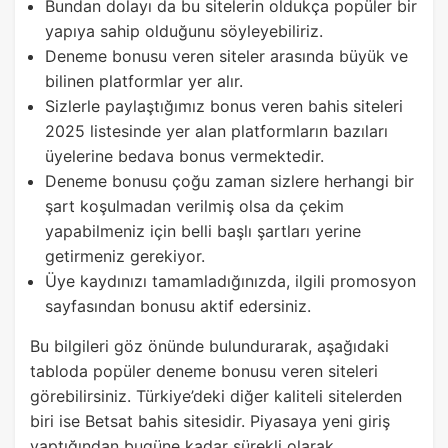
Bundan dolayı da bu sitelerin oldukça popüler bir
yapıya sahip olduğunu söyleyebiliriz.
Deneme bonusu veren siteler arasında büyük ve
bilinen platformlar yer alır.
Sizlerle paylaştığımız bonus veren bahis siteleri
2025 listesinde yer alan platformların bazıları
üyelerine bedava bonus vermektedir.
Deneme bonusu çoğu zaman sizlere herhangi bir
şart koşulmadan verilmiş olsa da çekim
yapabilmeniz için belli başlı şartları yerine
getirmeniz gerekiyor.
Üye kaydınızı tamamladığınızda, ilgili promosyon
sayfasından bonusu aktif edersiniz.
Bu bilgileri göz önünde bulundurarak, aşağıdaki
tabloda popüler deneme bonusu veren siteleri
görebilirsiniz. Türkiye’deki diğer kaliteli sitelerden
biri ise Betsat bahis sitesidir. Piyasaya yeni giriş
yaptığından bugüne kadar sürekli olarak