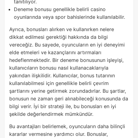
tanıtılıyor.
Deneme bonusu genellikle belirli casino
oyunlarında veya spor bahislerinde kullanılabilir.
Ayrıca, bonusları alırken ve kullanırken nelere
dikkat edilmesi gerektiği hakkında da bilgi
vereceğiz. Bu sayede, oyuncuların en iyi deneyimi
elde etmeleri ve kazançlarını artırmaları
hedeflenmektedir. Bir deneme bonusunun işleyişi,
kullanıcıların bonusu nasıl kullanacaklarıyla
yakından ilişkilidir. Kullanıcılar, bonus tutarının
kullanılabilmesi için genellikle belirli çevrim
şartlarını yerine getirmek zorundadırlar. Bu şartlar,
bonusun ne zaman geri alınabileceği konusunda da
bilgi verir. İyi bir strateji ile, bu bonusları en iyi
şekilde değerlendirmek mümkündür.
Bu avantajları belirlemek, oyuncuların daha bilinçli
kararlar vermesine yardımcı olur. Bonuslar,