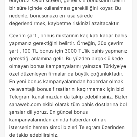
ediyoruz. Oyun siteleri, genellikle bonusların belirli
bir süre içinde kullanılması gerekliliğini koyar. Bu
nedenle, bonusunuzu en kısa sürede
değerlendirmek, kaybetme riskinizi azaltacaktır.
Çevrim şartı, bonus miktarının kaç katı kadar bahis
yapmanız gerektiğini belirtir. Örneğin, 30x çevrim
şartı, 100 TL bonus için 3000 TL’lik bahis yapmanız
gerektiği anlamına gelir. Bu yüzden birçok ülkede
olmayan bonus kampanyalarını yalnızca Türkiye’ye
özel düzenleyen firmalar da büyük çoğunluktadır.
En yeni bonus kampanyalarından haberdar olmak
ve avantajlı bonus fırsatlarını kaçırmamak için bizi
Telegram kanalımızdan da takip edebilirsiniz. Bizler
sahaweb.com ekibi olarak tüm bahis dostlarına bol
şanslar diliyoruz. En güncel bonus
kampanyalarından anında haberdar olmak
isterseniz hemen şimdi bizleri Telegram üzerinden
de takip edebilirsiniz.