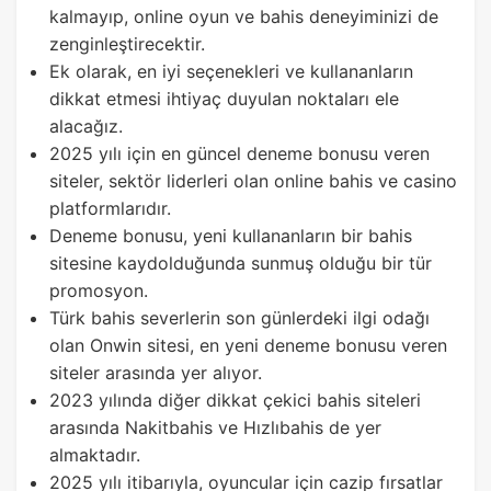
kalmayıp, online oyun ve bahis deneyiminizi de
zenginleştirecektir.
Ek olarak, en iyi seçenekleri ve kullananların
dikkat etmesi ihtiyaç duyulan noktaları ele
alacağız.
2025 yılı için en güncel deneme bonusu veren
siteler, sektör liderleri olan online bahis ve casino
platformlarıdır.
Deneme bonusu, yeni kullananların bir bahis
sitesine kaydolduğunda sunmuş olduğu bir tür
promosyon.
Türk bahis severlerin son günlerdeki ilgi odağı
olan Onwin sitesi, en yeni deneme bonusu veren
siteler arasında yer alıyor.
2023 yılında diğer dikkat çekici bahis siteleri
arasında Nakitbahis ve Hızlıbahis de yer
almaktadır.
2025 yılı itibarıyla, oyuncular için cazip fırsatlar