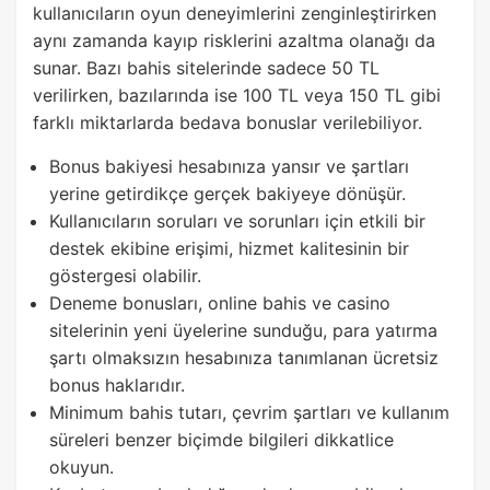
kullanıcıların oyun deneyimlerini zenginleştirirken
aynı zamanda kayıp risklerini azaltma olanağı da
sunar. Bazı bahis sitelerinde sadece 50 TL
verilirken, bazılarında ise 100 TL veya 150 TL gibi
farklı miktarlarda bedava bonuslar verilebiliyor.
Bonus bakiyesi hesabınıza yansır ve şartları
yerine getirdikçe gerçek bakiyeye dönüşür.
Kullanıcıların soruları ve sorunları için etkili bir
destek ekibine erişimi, hizmet kalitesinin bir
göstergesi olabilir.
Deneme bonusları, online bahis ve casino
sitelerinin yeni üyelerine sunduğu, para yatırma
şartı olmaksızın hesabınıza tanımlanan ücretsiz
bonus haklarıdır.
Minimum bahis tutarı, çevrim şartları ve kullanım
süreleri benzer biçimde bilgileri dikkatlice
okuyun.