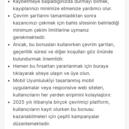
Kaybetmeye başladığınızda durmayı bilmek,
kayıplarınızı minimize etmenize yardımcı olur.
Çevrim şartlarını tamamladıktan sonra
kazancınızı çekmek için bahis sitesinin belirlediği
minimum çekim limitlerine uymanız
gerekmektedir.
Ancak, bu bonusları kullanırken çevrim şartları,
geçerlilik süresi ve diğer koşulları göz önünde
bulundurmak önemlidir.
Hemen bu fırsattan yararlanmak için buraya
tıklayarak siteye ulaşın ve üye olun.
Mobil Uyumlulukİyi tasarlanmış mobil
uygulamalar veya responsive web siteleri,
kullanıcıların her yerden erişimini kolaylaştırır.
2025 yılı itibarıyla birçok çevrimiçi platform,
kullanıcıların kayıt olurken bu bonusu
kazanabilmeleri için çeşitli kampanyalar
düzenlemektedir.