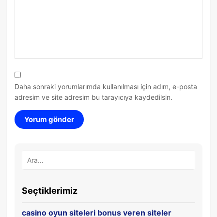
Daha sonraki yorumlarımda kullanılması için adım, e-posta
adresim ve site adresim bu tarayıcıya kaydedilsin.
Seçtiklerimiz
casino oyun siteleri bonus veren siteler