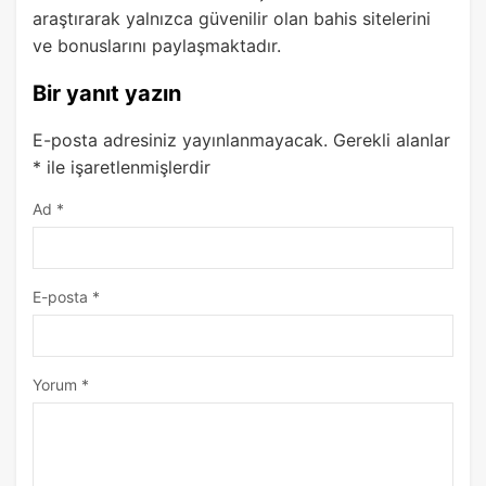
araştırarak yalnızca güvenilir olan bahis sitelerini
ve bonuslarını paylaşmaktadır.
Bir yanıt yazın
E-posta adresiniz yayınlanmayacak.
Gerekli alanlar
*
ile işaretlenmişlerdir
Ad
*
E-posta
*
Yorum
*