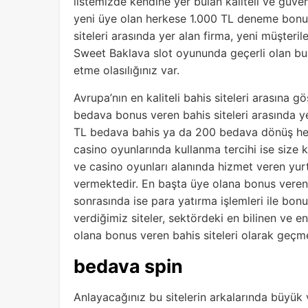
listemizde kendine yer bulan kaliteli ve güvenil
yeni üye olan herkese 1.000 TL deneme bonu
siteleri arasında yer alan firma, yeni müşteri
Sweet Baklava slot oyununda geçerli olan bu 
etme olasılığınız var.
Avrupa’nın en kaliteli bahis siteleri arasına 
bedava bonus veren bahis siteleri arasında ye
TL bedava bahis ya da 200 bedava dönüş hed
casino oyunlarında kullanma tercihi ise size k
ve casino oyunları alanında hizmet veren yurtd
vermektedir. En başta üye olana bonus veren 
sonrasında ise para yatırma işlemleri ile bon
verdiğimiz siteler, sektördeki en bilinen ve en
olana bonus veren bahis siteleri olarak geçme
bedava spin
Anlayacağınız bu sitelerin arkalarında büyük