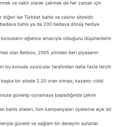
rmek ve nakit olarak çekmek de her zaman için
iğeri ise Türkbet bahis ve casino sitesidir.
TL bedava bahis ya da 200 bedava dönüş hediye
len bonusların eğlence amacıyla olduğunu düşünenlerin
sitesi olan Betboo, 2005 yılından beri piyasanın
eri bu konuda oyuncular tarafından daha fazla tercih
n başka bir sitede 2.20 oran olması, kazancı ciddi
 bonusa güvenip oynamaya başladığında çekim
 bahis siteleri, tüm kampanyaları üyelerine açık bir
nleriyle güvenli ve sağlam bir deneyim sunarlar.