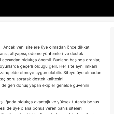
Ancak yeni sitelere üye olmadan önce dikkat
isansı, altyapısı, ödeme yöntemleri ve destek
i açısından oldukça önemli. Bunların başında oranlar,
oyunlarda geçerli olduğu gelir. Her site aynı imkânı
azanç elde etmeye uygun olabilir. Siteye üye olmadan
kaç soru sorarak destek kalitesini
kilde geri dönüş yapan ekipler genelde güvenilir
arşılığında oldukça avantajlı ve yüksek tutarda bonus
tesi de üye olana bonus veren bahis siteleri