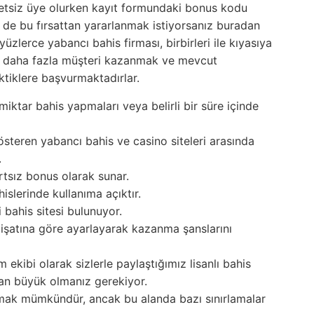
cretsiz üye olurken kayıt formundaki bonus kodu
 de bu fırsattan yararlanmak istiyorsanız buradan
yüzlerce yabancı bahis firması, birbirleri ile kıyasıya
 de daha fazla müşteri kazanmak ve mevcut
aktiklere başvurmaktadırlar.
r miktar bahis yapmaları veya belirli bir süre içinde
österen yabancı bahis ve casino siteleri arasında
.
rtsız bonus olarak sunar.
islerinde kullanıma açıktır.
 bahis sitesi bulunuyor.
idişatına göre ayarlayarak kazanma şanslarını
 ekibi olarak sizlerle paylaştığımız lisanlı bahis
dan büyük olmanız gerekiyor.
mak mümkündür, ancak bu alanda bazı sınırlamalar