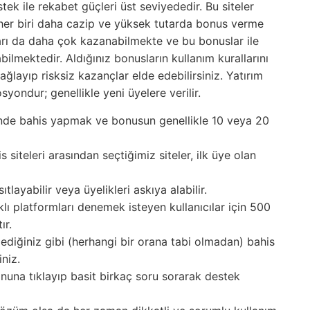
ek ile rekabet güçleri üst seviyededir. Bu siteler
 her biri daha cazip ve yüksek tutarda bonus verme
ları da daha çok kazanabilmekte ve bu bonuslar ile
lmektedir. Aldığınız bonusların kullanım kurallarını
ağlayıp risksiz kazançlar elde edebilirsiniz. Yatırım
dur; genellikle yeni üyelere verilir.
rinde bahis yapmak ve bonusun genellikle 10 veya 20
s siteleri arasından seçtiğimiz siteler, ilk üye olan
ıtlayabilir veya üyelikleri askıya alabilir.
ı platformları denemek isteyen kullanıcılar için 500
ır.
lediğiniz gibi (herhangi bir orana tabi olmadan) bahis
iniz.
una tıklayıp basit birkaç soru sorarak destek