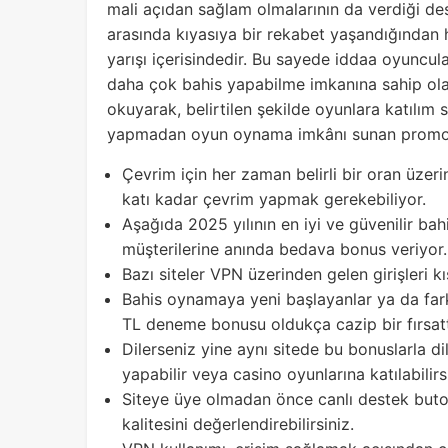
mali açıdan sağlam olmalarının da verdiği dest
arasında kıyasıya bir rekabet yaşandığından
yarışı içerisindedir. Bu sayede iddaa oyuncu
daha çok bahis yapabilme imkanına sahip olabi
okuyarak, belirtilen şekilde oyunlara katılım s
yapmadan oyun oynama imkânı sunan promosyon
Çevrim için her zaman belirli bir oran üze
katı kadar çevrim yapmak gerekebiliyor.
Aşağıda 2025 yılının en iyi ve güvenilir bahi
müşterilerine anında bedava bonus veriyor.
Bazı siteler VPN üzerinden gelen girişleri kıs
Bahis oynamaya yeni başlayanlar ya da farkl
TL deneme bonusu oldukça cazip bir fırsatt
Dilerseniz yine aynı sitede bu bonuslarla di
yapabilir veya casino oyunlarına katılabilirs
Siteye üye olmadan önce canlı destek buton
kalitesini değerlendirebilirsiniz.