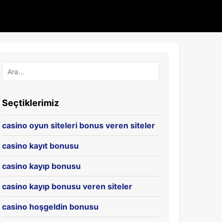
Seçtiklerimiz
casino oyun siteleri bonus veren siteler
casino kayıt bonusu
casino kayıp bonusu
casino kayıp bonusu veren siteler
casino hoşgeldin bonusu