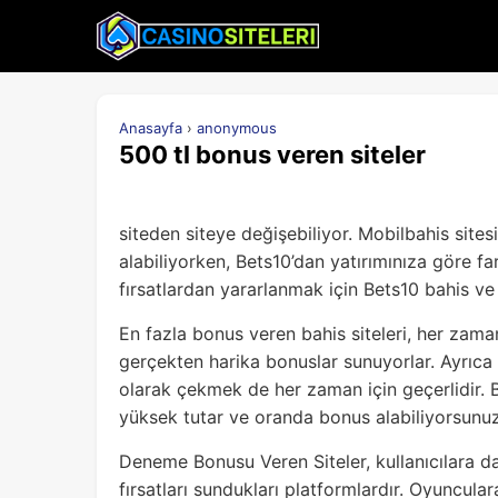
Anasayfa
›
anonymous
500 tl bonus veren siteler
siteden siteye değişebiliyor. Mobilbahis sitesi
alabiliyorken, Bets10’dan yatırımınıza göre f
fırsatlardan yararlanmak için Bets10 bahis ve c
En fazla bonus veren bahis siteleri, her zaman 
gerçekten harika bonuslar sunuyorlar. Ayrıc
olarak çekmek de her zaman için geçerlidir. Ba
yüksek tutar ve oranda bonus alabiliyorsunuz
Deneme Bonusu Veren Siteler, kullanıcılara dah
fırsatları sundukları platformlardır. Oyuncular