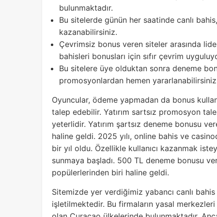
bulunmaktadır.
Bu sitelerde günün her saatinde canlı bahis
kazanabilirsiniz.
Çevrimsiz bonus veren siteler arasında lid
bahisleri bonusları için sıfır çevrim uyguluyo
Bu sitelere üye olduktan sonra deneme bon
promosyonlardan hemen yararlanabilirsiniz
Oyuncular, ödeme yapmadan da bonus kullan
talep edebilir. Yatırım sartsız promosyon tale
yeterlidir. Yatırım şartsız deneme bonusu vere
haline geldi. 2025 yılı, online bahis ve casino
bir yıl oldu. Özellikle kullanıcı kazanmak ist
sunmaya başladı. 500 TL deneme bonusu ver
popülerlerinden biri haline geldi.
Sitemizde yer verdiğimiz yabancı canlı bahis si
işletilmektedir. Bu firmaların yasal merkezleri
olan Curacao ülkelerinde bulunmaktadır. Anca