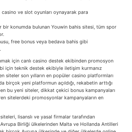
, casino ve slot oyunları oynayarak para
er bir konumda bulunan Youwin bahis sitesi, tüm spor
r.
usu, free bonus veya bedava bahis gibi
.
mak için canlı casino destek ekibinden promosyon
bi için teknik destek ekibiyle iletişim kurmanız
n siteler son yılların en popüler casino platformları
da birçok yeni platformun açıldığı, rekabetin arttığı
eyen bu yeni siteler, dikkat çekici bonus kampanyaları
en sitelerdeki promosyonlar kampanyaların en
teleri, lisanslı ve yasal firmalar tarafından
 Avrupa Birliği ülkelerinden Malta ve Hollanda Antilleri
k birçok Avrupa ülkesinde ve diğer ülkelerde online