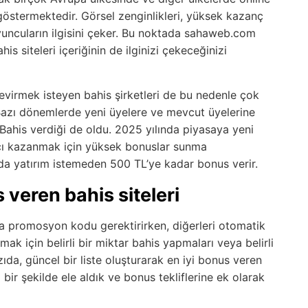
göstermektedir. Görsel zenginlikleri, yüksek kazanç
oyuncuların ilgisini çeker. Bu noktada sahaweb.com
 siteleri içeriğinin de ilginizi çekeceğinizi
çevirmek isteyen bahis şirketleri de bu nedenle çok
Bazı dönemlerde yeni üyelere ve mevcut üyelerine
Bahis verdiği de oldu. 2025 yılında piyasaya yeni
nıcı kazanmak için yüksek bonuslar sunma
nda yatırım istemeden 500 TL’ye kadar bonus verir.
eren bahis siteleri
ya promosyon kodu gerektirirken, diğerleri otomatik
lmak için belirli bir miktar bahis yapmaları veya belirli
zıda, güncel bir liste oluşturarak en iyi bonus veren
lı bir şekilde ele aldık ve bonus tekliflerine ek olarak