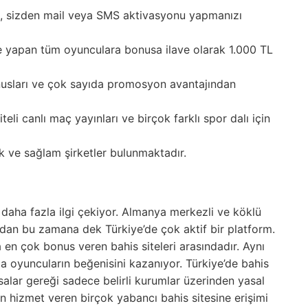
ri, sizden mail veya SMS aktivasyonu yapmanızı
nde yapan tüm oyunculara bonusa ilave olarak 1.000 TL
onusları ve çok sayıda promosyon avantajından
iteli canlı maç yayınları ve birçok farklı spor dalı için
k ve sağlam şirketler bulunmaktadır.
 daha fazla ilgi çekiyor. Almanya merkezli ve köklü
lardan bu zamana dek Türkiye’de çok aktif bir platform.
ra en çok bonus veren bahis siteleri arasındadır. Aynı
 oyuncuların beğenisini kazanıyor. Türkiye’de bahis
lar gereği sadece belirli kurumlar üzerinden yasal
n hizmet veren birçok yabancı bahis sitesine erişimi