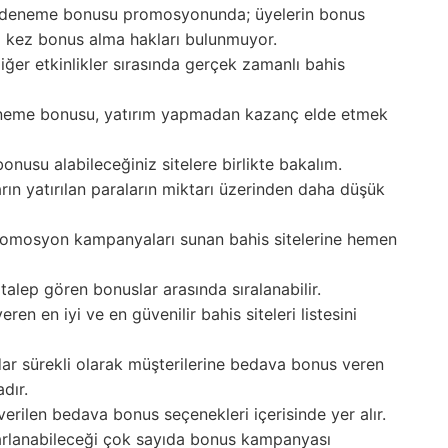
ği deneme bonusu promosyonunda; üyelerin bonus
i kez bonus alma hakları bulunmuyor.
diğer etkinlikler sırasında gerçek zamanlı bahis
deneme bonusu, yatırım yapmadan kazanç elde etmek
nusu alabileceğiniz sitelere birlikte bakalım.
rın yatırılan paraların miktarı üzerinden daha düşük
romosyon kampanyaları sunan bahis sitelerine hemen
alep gören bonuslar arasında sıralanabilir.
 en iyi ve en güvenilir bahis siteleri listesini
ar sürekli olarak müşterilerine bedava bonus veren
dır.
verilen bedava bonus seçenekleri içerisinde yer alır.
ararlanabileceği çok sayıda bonus kampanyası