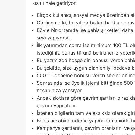
kısıtlı hale getiriyor.
Birçok kullanıcı, sosyal medya üzerinden ald
Görünen o ki, bu yıl da bizleri harika bonu
Böyle bir ortamda ise bahis şirketleri dah
şeyi yapıyorlar.
İlk yatırımdan sonra ise minimum 100 TL o
istediğiniz bonus türünü belirtmeniz yeterlid
Bu yazımızda hoşgeldin bonusu veren bahis s
Bu şekilde, size uygun olan en iyi bedava bo
500 TL deneme bonusu veren siteler online 
Sonrasında ise üyelik işlemi bittiğinde 50
hesabınıza yansıyor.
Ancak slotlara göre çevrim şartları biraz d
çevrim yapılabilir.
İstenen bilgilerin tam ve eksiksiz olarak gi
Bahis hesabına ödeme yapmadan anında bon
Kampanya şartlarını, çevrim oranlarını ve ge