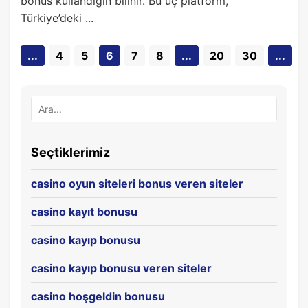
bonus kullandığın bilinir. Bu üç platform,
Türkiye’deki ...
...
4
5
6
7
8
...
20
30
...
Seçtiklerimiz
casino oyun siteleri bonus veren siteler
casino kayıt bonusu
casino kayıp bonusu
casino kayıp bonusu veren siteler
casino hoşgeldin bonusu