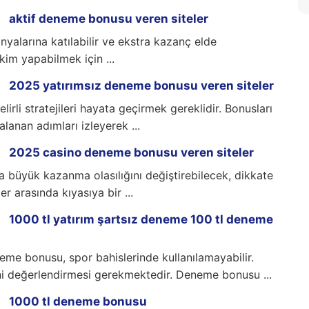
aktif deneme bonusu veren siteler
alarına katılabilir ve ekstra kazanç elde
kim yapabilmek için ...
2025 yatırımsız deneme bonusu veren siteler
irli stratejileri hayata geçirmek gereklidir. Bonusları
alanan adımları izleyerek ...
2025 casino deneme bonusu veren siteler
a büyük kazanma olasılığını değiştirebilecek, dikkate
er arasında kıyasıya bir ...
1000 tl yatırım şartsız deneme 100 tl deneme
neme bonusu, spor bahislerinde kullanılamayabilir.
iğini değerlendirmesi gerekmektedir. Deneme bonusu ...
1000 tl deneme bonusu