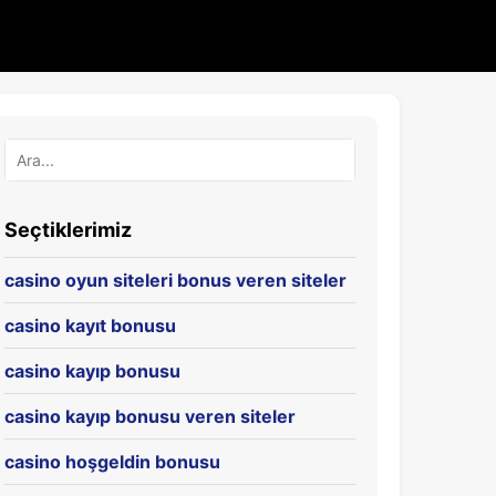
Seçtiklerimiz
casino oyun siteleri bonus veren siteler
casino kayıt bonusu
casino kayıp bonusu
casino kayıp bonusu veren siteler
casino hoşgeldin bonusu