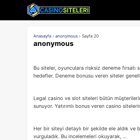
Anasayfa
›
anonymous
›
Sayfa 20
anonymous
Bu siteler, oyunculara risksiz deneme fırsatı
hedefler. Deneme bonusu veren siteler genellikl
Legal casino ve slot siteleri bütün müşteril
sunuyor. Yatırımlı bonus veren casino sitele
Her bir siteyi detaylı bir şekilde ele aldık ve 
vurguladık. Bu incelemeleri okuyarak, ...