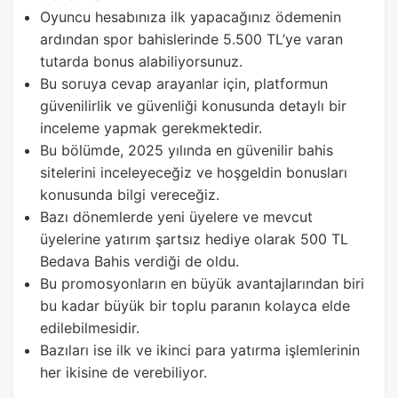
Oyuncu hesabınıza ilk yapacağınız ödemenin
ardından spor bahislerinde 5.500 TL’ye varan
tutarda bonus alabiliyorsunuz.
Bu soruya cevap arayanlar için, platformun
güvenilirlik ve güvenliği konusunda detaylı bir
inceleme yapmak gerekmektedir.
Bu bölümde, 2025 yılında en güvenilir bahis
sitelerini inceleyeceğiz ve hoşgeldin bonusları
konusunda bilgi vereceğiz.
Bazı dönemlerde yeni üyelere ve mevcut
üyelerine yatırım şartsız hediye olarak 500 TL
Bedava Bahis verdiği de oldu.
Bu promosyonların en büyük avantajlarından biri
bu kadar büyük bir toplu paranın kolayca elde
edilebilmesidir.
Bazıları ise ilk ve ikinci para yatırma işlemlerinin
her ikisine de verebiliyor.