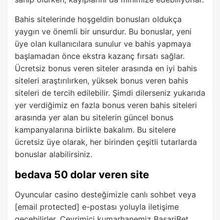
Bahis sitelerinde hoşgeldin bonusları oldukça
yaygın ve önemli bir unsurdur. Bu bonuslar, yeni
üye olan kullanıcılara sunulur ve bahis yapmaya
başlamadan önce ekstra kazanç fırsatı sağlar.
Ücretsiz bonus veren siteler arasında en iyi bahis
siteleri araştırılırken, yüksek bonus veren bahis
siteleri de tercih edilebilir. Şimdi dilerseniz yukarıda
yer verdiğimiz en fazla bonus veren bahis siteleri
arasında yer alan bu sitelerin güncel bonus
kampanyalarına birlikte bakalım. Bu sitelere
ücretsiz üye olarak, her birinden çeşitli tutarlarda
bonuslar alabilirsiniz.
bedava 50 dolar veren site
Oyuncular casino desteğimizle canlı sohbet veya
[email protected] e-postası yoluyla iletişime
geçebilirler. Çevrimiçi kumarhanemiz BasariBet