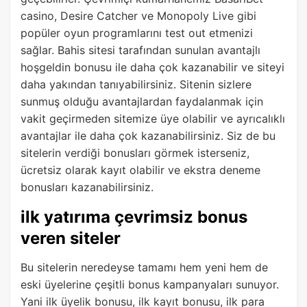
casino, Desire Catcher ve Monopoly Live gibi
popüler oyun programlarını test out etmenizi
sağlar. Bahis sitesi tarafından sunulan avantajlı
hoşgeldin bonusu ile daha çok kazanabilir ve siteyi
daha yakından tanıyabilirsiniz. Sitenin sizlere
sunmuş olduğu avantajlardan faydalanmak için
vakit geçirmeden sitemize üye olabilir ve ayrıcalıklı
avantajlar ile daha çok kazanabilirsiniz. Siz de bu
sitelerin verdiği bonusları görmek isterseniz,
ücretsiz olarak kayıt olabilir ve ekstra deneme
bonusları kazanabilirsiniz.
ilk yatırıma çevrimsiz bonus
veren siteler
Bu sitelerin neredeyse tamamı hem yeni hem de
eski üyelerine çeşitli bonus kampanyaları sunuyor.
Yani ilk üyelik bonusu, ilk kayıt bonusu, ilk para