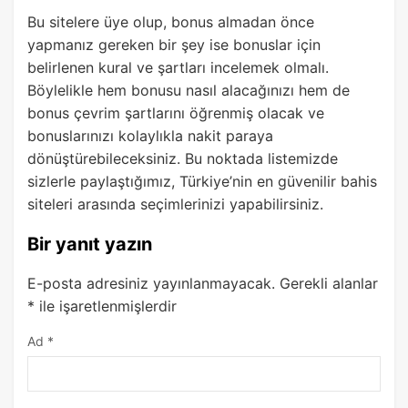
Bu sitelere üye olup, bonus almadan önce
yapmanız gereken bir şey ise bonuslar için
belirlenen kural ve şartları incelemek olmalı.
Böylelikle hem bonusu nasıl alacağınızı hem de
bonus çevrim şartlarını öğrenmiş olacak ve
bonuslarınızı kolaylıkla nakit paraya
dönüştürebileceksiniz. Bu noktada listemizde
sizlerle paylaştığımız, Türkiye’nin en güvenilir bahis
siteleri arasında seçimlerinizi yapabilirsiniz.
Bir yanıt yazın
E-posta adresiniz yayınlanmayacak.
Gerekli alanlar
*
ile işaretlenmişlerdir
Ad
*