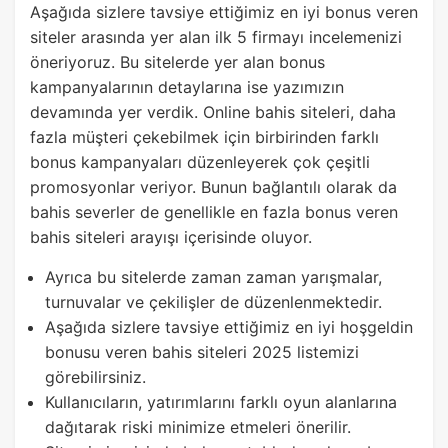
Aşağıda sizlere tavsiye ettiğimiz en iyi bonus veren
siteler arasında yer alan ilk 5 firmayı incelemenizi
öneriyoruz. Bu sitelerde yer alan bonus
kampanyalarının detaylarına ise yazımızın
devamında yer verdik. Online bahis siteleri, daha
fazla müşteri çekebilmek için birbirinden farklı
bonus kampanyaları düzenleyerek çok çeşitli
promosyonlar veriyor. Bunun bağlantılı olarak da
bahis severler de genellikle en fazla bonus veren
bahis siteleri arayışı içerisinde oluyor.
Ayrıca bu sitelerde zaman zaman yarışmalar,
turnuvalar ve çekilişler de düzenlenmektedir.
Aşağıda sizlere tavsiye ettiğimiz en iyi hoşgeldin
bonusu veren bahis siteleri 2025 listemizi
görebilirsiniz.
Kullanıcıların, yatırımlarını farklı oyun alanlarına
dağıtarak riski minimize etmeleri önerilir.