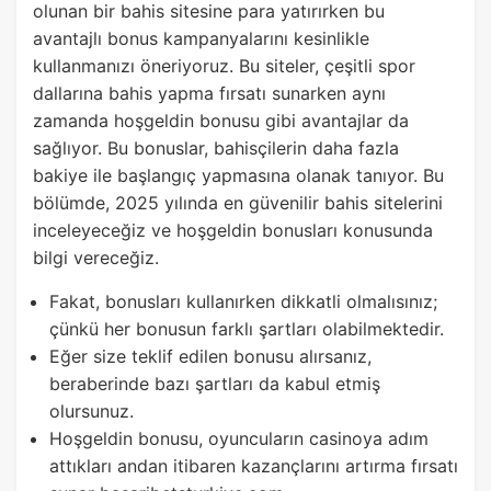
olunan bir bahis sitesine para yatırırken bu
avantajlı bonus kampanyalarını kesinlikle
kullanmanızı öneriyoruz. Bu siteler, çeşitli spor
dallarına bahis yapma fırsatı sunarken aynı
zamanda hoşgeldin bonusu gibi avantajlar da
sağlıyor. Bu bonuslar, bahisçilerin daha fazla
bakiye ile başlangıç yapmasına olanak tanıyor. Bu
bölümde, 2025 yılında en güvenilir bahis sitelerini
inceleyeceğiz ve hoşgeldin bonusları konusunda
bilgi vereceğiz.
Fakat, bonusları kullanırken dikkatli olmalısınız;
çünkü her bonusun farklı şartları olabilmektedir.
Eğer size teklif edilen bonusu alırsanız,
beraberinde bazı şartları da kabul etmiş
olursunuz.
Hoşgeldin bonusu, oyuncuların casinoya adım
attıkları andan itibaren kazançlarını artırma fırsatı