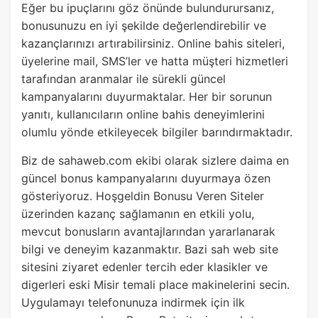
Eğer bu ipuçlarını göz önünde bulundurursanız,
bonusunuzu en iyi şekilde değerlendirebilir ve
kazançlarınızı artırabilirsiniz. Online bahis siteleri,
üyelerine mail, SMS’ler ve hatta müşteri hizmetleri
tarafından aranmalar ile sürekli güncel
kampanyalarını duyurmaktalar. Her bir sorunun
yanıtı, kullanıcıların online bahis deneyimlerini
olumlu yönde etkileyecek bilgiler barındırmaktadır.
Biz de sahaweb.com ekibi olarak sizlere daima en
güncel bonus kampanyalarını duyurmaya özen
gösteriyoruz. Hoşgeldin Bonusu Veren Siteler
üzerinden kazanç sağlamanın en etkili yolu,
mevcut bonusların avantajlarından yararlanarak
bilgi ve deneyim kazanmaktır. Bazi sah web site
sitesini ziyaret edenler tercih eder klasikler ve
digerleri eski Misir temali place makinelerini secin.
Uygulamayı telefonunuza indirmek için ilk