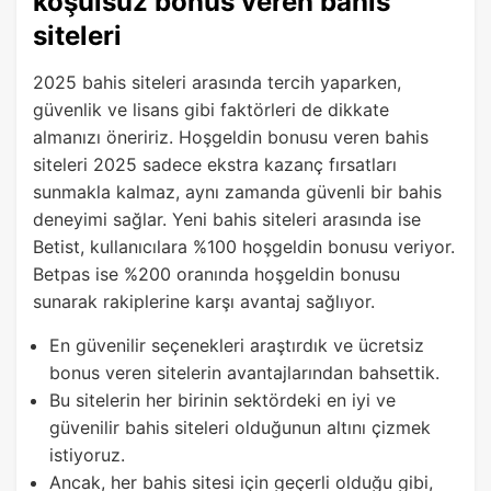
koşulsuz bonus veren bahis
siteleri
2025 bahis siteleri arasında tercih yaparken,
güvenlik ve lisans gibi faktörleri de dikkate
almanızı öneririz. Hoşgeldin bonusu veren bahis
siteleri 2025 sadece ekstra kazanç fırsatları
sunmakla kalmaz, aynı zamanda güvenli bir bahis
deneyimi sağlar. Yeni bahis siteleri arasında ise
Betist, kullanıcılara %100 hoşgeldin bonusu veriyor.
Betpas ise %200 oranında hoşgeldin bonusu
sunarak rakiplerine karşı avantaj sağlıyor.
En güvenilir seçenekleri araştırdık ve ücretsiz
bonus veren sitelerin avantajlarından bahsettik.
Bu sitelerin her birinin sektördeki en iyi ve
güvenilir bahis siteleri olduğunun altını çizmek
istiyoruz.
Ancak, her bahis sitesi için geçerli olduğu gibi,