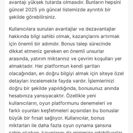
avantajı yüksek tutarda olmasıdır. Bunların hepsini
güncel 2025 yılı güncel listemizde ayrıntılı bir
şekilde görebilirsiniz.
Kullanıcılara sunulan avantajlar ve dezavantajlar
hakkında bilgi sahibi olmak, kazançlarını artırmak
için önemli bir adımdır. Bonus talep sürecinde
dikkat etmeniz gereken en önemli unsurlar
arasında, yatırım miktarınız ve çevrim koşulları yer
almaktadır. Her platformun kendi şartları
olacağından, en doğru bilgiyi almak için siteye özel
detayları incelemekte fayda vardır. İşlemlerinizi
doğru bir şekilde yapıldığında, bonusunuz anında
hesabınıza yansıyacaktır. Özellikle yeni
kullanıcıların, oyun platformunu denemeleri ve
farklı oyunları keşfetmeleri açısından bu bonuslar
büyük bir fırsat sağlıyor. Kullanıcılar, bonus
miktarları ile daha fazla oyun oynama şansına
sahip olurken, kayıplarını da minimize edebiliyorlar.