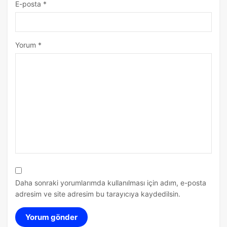
E-posta
*
Yorum
*
Daha sonraki yorumlarımda kullanılması için adım, e-posta
adresim ve site adresim bu tarayıcıya kaydedilsin.