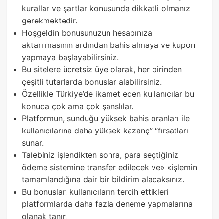
kurallar ve şartlar konusunda dikkatli olmanız
gerekmektedir.
Hoşgeldin bonusunuzun hesabınıza
aktarılmasının ardından bahis almaya ve kupon
yapmaya başlayabilirsiniz.
Bu sitelere ücretsiz üye olarak, her birinden
çeşitli tutarlarda bonuslar alabilirsiniz.
Özellikle Türkiye’de ikamet eden kullanıcılar bu
konuda çok ama çok şanslılar.
Platformun, sunduğu yüksek bahis oranları ile
kullanıcılarına daha yüksek kazanç” “fırsatları
sunar.
Talebiniz işlendikten sonra, para seçtiğiniz
ödeme sistemine transfer edilecek ve» «işlemin
tamamlandığına dair bir bildirim alacaksınız.
Bu bonuslar, kullanıcıların tercih ettikleri
platformlarda daha fazla deneme yapmalarına
olanak tanır.