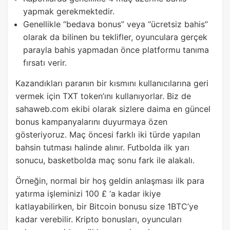
yapmak gerekmektedir.
Genellikle “bedava bonus” veya “ücretsiz bahis”
olarak da bilinen bu teklifler, oyunculara gerçek
parayla bahis yapmadan önce platformu tanıma
fırsatı verir.
Kazandıkları paranın bir kısmını kullanıcılarına geri
vermek için TXT token’ını kullanıyorlar. Biz de
sahaweb.com ekibi olarak sizlere daima en güncel
bonus kampanyalarını duyurmaya özen
gösteriyoruz. Maç öncesi farklı iki türde yapılan
bahsin tutması halinde alınır. Futbolda ilk yarı
sonucu, basketbolda maç sonu fark ile alakalı.
Örneğin, normal bir hoş geldin anlaşması ilk para
yatırma işleminizi 100 £ ‘a kadar ikiye
katlayabilirken, bir Bitcoin bonusu size 1BTC’ye
kadar verebilir. Kripto bonusları, oyuncuları