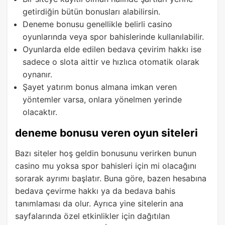
getirdiğin bütün bonusları alabilirsin.
Deneme bonusu genellikle belirli casino
oyunlarında veya spor bahislerinde kullanılabilir.
Oyunlarda elde edilen bedava çevirim hakkı ise
sadece o slota aittir ve hızlıca otomatik olarak
oynanır.
Şayet yatırım bonus almana imkan veren
yöntemler varsa, onlara yönelmen yerinde
olacaktır.
deneme bonusu veren oyun siteleri
Bazı siteler hoş geldin bonusunu verirken bunun
casino mu yoksa spor bahisleri için mi olacağını
sorarak ayrımı başlatır. Buna göre, bazen hesabına
bedava çevirme hakkı ya da bedava bahis
tanımlaması da olur. Ayrıca yine sitelerin ana
sayfalarında özel etkinlikler için dağıtılan