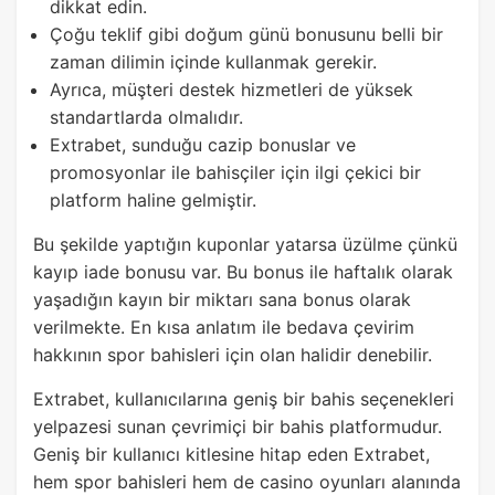
dikkat edin.
Çoğu teklif gibi doğum günü bonusunu belli bir
zaman dilimin içinde kullanmak gerekir.
Ayrıca, müşteri destek hizmetleri de yüksek
standartlarda olmalıdır.
Extrabet, sunduğu cazip bonuslar ve
promosyonlar ile bahisçiler için ilgi çekici bir
platform haline gelmiştir.
Bu şekilde yaptığın kuponlar yatarsa üzülme çünkü
kayıp iade bonusu var. Bu bonus ile haftalık olarak
yaşadığın kayın bir miktarı sana bonus olarak
verilmekte. En kısa anlatım ile bedava çevirim
hakkının spor bahisleri için olan halidir denebilir.
Extrabet, kullanıcılarına geniş bir bahis seçenekleri
yelpazesi sunan çevrimiçi bir bahis platformudur.
Geniş bir kullanıcı kitlesine hitap eden Extrabet,
hem spor bahisleri hem de casino oyunları alanında