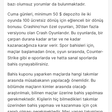
bazı olumsuz yorumlar da bulunmaktadır.
Cuma günleri, minimum 50 $ depozito ile iki
oyunda 100 ücretsiz dönüş için eğlenceli bir dönüş
bonusu. Crashino’nun özel oyunları, 30’dan fazla
versiyonu olan Crash Oyunlarıdır. Bu oyunlarda, bir
çarpan durana kadar artar ve ne kadar
kazanacağınıza karar verir. Spor bahisleri için,
maçlar başlamadan önce, oyun sırasında, Counter-
Strike gibi e-sporlarda ve hatta sanal sporlarda
bahis oynayabilirsiniz.
Bahis kuponu yaparken maçlarda hangi takımlar
arasında müsabakanın yapılacağı önemlidir. Bu
bölümde maçların kimler arasında olacağı
araştırılmalı, bilinen maçlar üzerine bahis yapılması
gerekmektedir. Kişilerin hiç bilmedikleri takımlar
üzerinden bahis yapması ve kazanması için çok
şanslı olması gerekmektedir. Maç yapan takımların