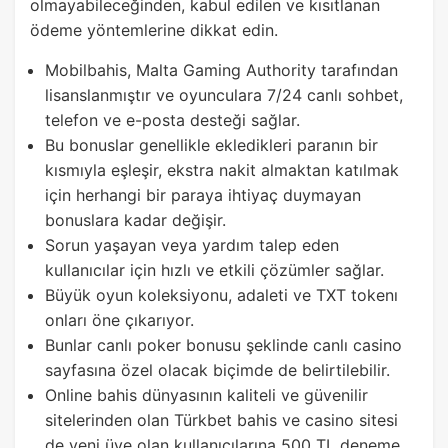
olmayabileceğinden, kabul edilen ve kısıtlanan
ödeme yöntemlerine dikkat edin.
Mobilbahis, Malta Gaming Authority tarafından
lisanslanmıştır ve oyunculara 7/24 canlı sohbet,
telefon ve e-posta desteği sağlar.
Bu bonuslar genellikle ekledikleri paranın bir
kısmıyla eşleşir, ekstra nakit almaktan katılmak
için herhangi bir paraya ihtiyaç duymayan
bonuslara kadar değişir.
Sorun yaşayan veya yardım talep eden
kullanıcılar için hızlı ve etkili çözümler sağlar.
Büyük oyun koleksiyonu, adaleti ve TXT tokenı
onları öne çıkarıyor.
Bunlar canlı poker bonusu şeklinde canlı casino
sayfasına özel olacak biçimde de belirtilebilir.
Online bahis dünyasının kaliteli ve güvenilir
sitelerinden olan Türkbet bahis ve casino sitesi
de yeni üye olan kullanıcılarına 500 TL deneme