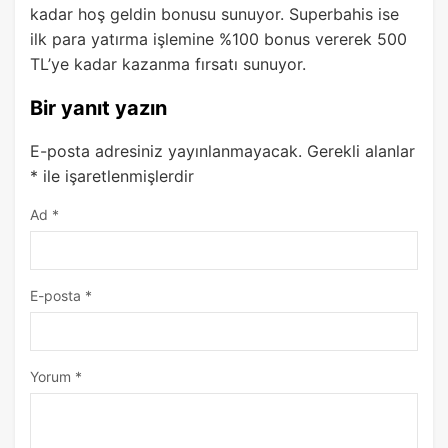
kadar hoş geldin bonusu sunuyor. Superbahis ise
ilk para yatırma işlemine %100 bonus vererek 500
TL’ye kadar kazanma fırsatı sunuyor.
Bir yanıt yazın
E-posta adresiniz yayınlanmayacak.
Gerekli alanlar
*
ile işaretlenmişlerdir
Ad
*
E-posta
*
Yorum
*