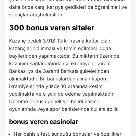
daha önce karşı karşıya geldikleri de öğrenilmeli ve
sonuçlar araştırılmalıdır.
300 bonus veren siteler
Kazanç bedeli 3.918 Türk lirasına kadar olan
kazançların alınması ve temin edilmesi iddaa
bayilerinden yapılmaktadır. Bu miktarın üzerinde
kazanım sağlandığında ise ikramiyeler Ziraat
Bankası ya da Garanti Bankası şubelerinden
alınmaktadır. Bu bankalardan alınan kupon
ikramiyelerinde yüzde 10 oranında kesim
yapılmakta ve o şekilde ödeme yapılmaktadır.
Deneme bonusu genellikle belirli casino
oyunlarında veya spor bahislerinde kullanılabilir.
bonus veren casinolar
Her bahis sitesi, sunduğu bonuslar ve özellikler