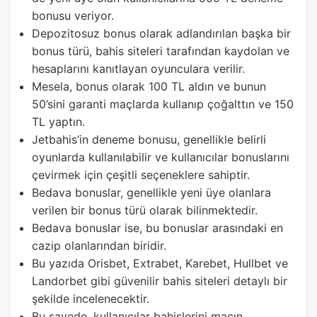
bonusu veriyor.
Depozitosuz bonus olarak adlandırılan başka bir
bonus türü, bahis siteleri tarafından kaydolan ve
hesaplarını kanıtlayan oyunculara verilir.
Mesela, bonus olarak 100 TL aldın ve bunun
50’sini garanti maçlarda kullanıp çoğalttın ve 150
TL yaptın.
Jetbahis’in deneme bonusu, genellikle belirli
oyunlarda kullanılabilir ve kullanıcılar bonuslarını
çevirmek için çeşitli seçeneklere sahiptir.
Bedava bonuslar, genellikle yeni üye olanlara
verilen bir bonus türü olarak bilinmektedir.
Bedava bonuslar ise, bu bonuslar arasındaki en
cazip olanlarından biridir.
Bu yazıda Orisbet, Extrabet, Karebet, Hullbet ve
Landorbet gibi güvenilir bahis siteleri detaylı bir
şekilde incelenecektir.
Bu sayede, kullanıcılar bahislerini maçın