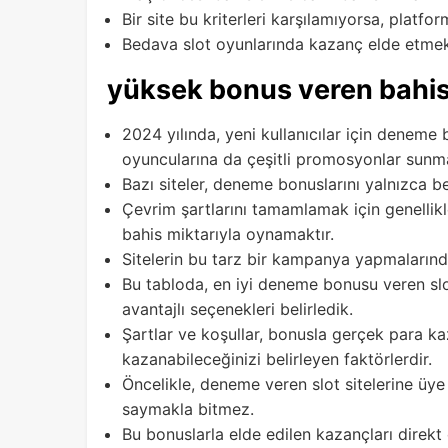
Bir site bu kriterleri karşılamıyorsa, platf
Bedava slot oyunlarında kazanç elde etmek iç
yüksek bonus veren bahis 
2024 yılında, yeni kullanıcılar için denem
oyuncularına da çeşitli promosyonlar sunma
Bazı siteler, deneme bonuslarını yalnızca be
Çevrim şartlarını tamamlamak için genellik
bahis miktarıyla oynamaktır.
Sitelerin bu tarz bir kampanya yapmalarında
Bu tabloda, en iyi deneme bonusu veren slot s
avantajlı seçenekleri belirledik.
Şartlar ve koşullar, bonusla gerçek para 
kazanabileceğinizi belirleyen faktörlerdir.
Öncelikle, deneme veren slot sitelerine üy
saymakla bitmez.
Bu bonuslarla elde edilen kazançları dire