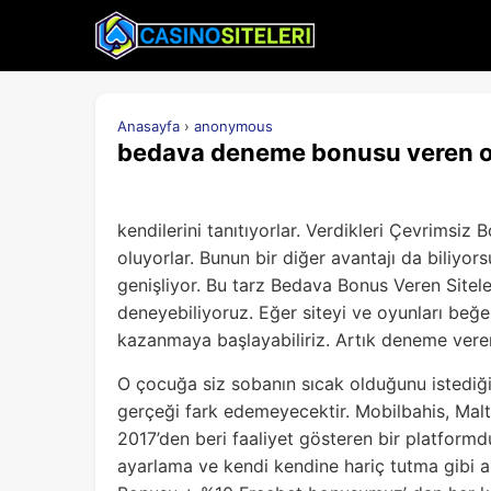
Anasayfa
›
anonymous
bedava deneme bonusu veren oy
kendilerini tanıtıyorlar. Verdikleri Çevrimsiz
oluyorlar. Bunun bir diğer avantajı da biliyors
genişliyor. Bu tarz Bedava Bonus Veren Sitel
deneyebiliyoruz. Eğer siteyi ve oyunları beğ
kazanmaya başlayabiliriz. Artık deneme veren 
O çocuğa siz sobanın sıcak olduğunu istediğ
gerçeği fark edemeyecektir. Mobilbahis, Malta
2017’den beri faaliyet gösteren bir platformd
ayarlama ve kendi kendine hariç tutma gibi a