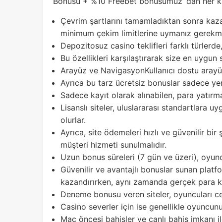
Bonusu + %10 Freebet bonusumuz’ dan her kull
Çevrim şartlarını tamamladıktan sonra kazan
minimum çekim limitlerine uymanız gerekm
Depozitosuz casino teklifleri farklı türlerde
Bu özellikleri karşılaştırarak size en uygun si
Arayüz ve NavigasyonKullanıcı dostu arayüz,
Ayrıca bu tarz ücretsiz bonuslar sadece yeni
Sadece kayıt olarak alınabilen, para yatırm
Lisanslı siteler, uluslararası standartlara 
olurlar.
Ayrıca, site ödemeleri hızlı ve güvenilir bir
müşteri hizmeti sunulmalıdır.
Uzun bonus süreleri (7 gün ve üzeri), oyunc
Güvenilir ve avantajlı bonuslar sunan plat
kazandırırken, aynı zamanda gerçek para k
Deneme bonusu veren siteler, oyuncuları cez
Casino severler için ise genellikle oyuncunu
Maç öncesi bahisler ve canlı bahis imkanı 