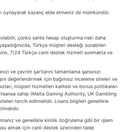
arı oynayarak kazanç elde etmeniz de mümkündür.
olabilir, çünkü sahte hesap oluşturma riski daha
 yaşadığınızda, Türkçe müşteri desteği sunabilen
sino, 7/24 Türkçe canlı destek hizmeti sunmakta ve
nızı ve çevrim şartlarını tamamlama şansınızı
iğini değerlendirmek için bağımsız inceleme siteleri ve
zları, müşteri hizmetleri kalitesi ve bonus politikaları
r lisansa sahip (Malta Gaming Authority, UK Gambling
eri tercih edilmelidir. Lisans bilgileri genellikle
olmalıdır.
lmanız ve genellikle kimlik doğrulama gibi bir işlem
su almak için canlı destek üzerinden talep