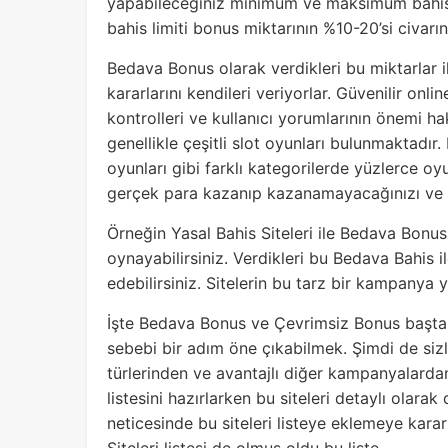
yapabileceğiniz minimum ve maksimum bahis mi
bahis limiti bonus miktarının %10-20’si civarın
Bedava Bonus olarak verdikleri bu miktarlar ile
kararlarını kendileri veriyorlar. Güvenilir onli
kontrolleri ve kullanıcı yorumlarının önemi h
genellikle çeşitli slot oyunları bulunmaktadır. 
oyunları gibi farklı kategorilerde yüzlerce o
gerçek para kazanıp kazanamayacağınızı ve ne
Örneğin Yasal Bahis Siteleri ile Bedava Bonus a
oynayabilirsiniz. Verdikleri bu Bedava Bahis i
edebilirsiniz. Sitelerin bu tarz bir kampanya 
İşte Bedava Bonus ve Çevrimsiz Bonus başta
sebebi bir adım öne çıkabilmek. Şimdi de si
türlerinden ve avantajlı diğer kampanyalard
listesini hazırlarken bu siteleri detaylı olara
neticesinde bu siteleri listeye eklemeye kar