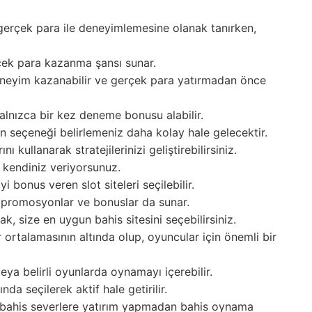
 gerçek para ile deneyimlemesine olanak tanırken,
rçek para kazanma şansı sunar.
eneyim kazanabilir ve gerçek para yatırmadan önce
alnızca bir kez deneme bonusu alabilir.
n seçeneği belirlemeniz daha kolay hale gelecektir.
kullanarak stratejilerinizi geliştirebilirsiniz.
ı kendiniz veriyorsunuz.
 bonus veren slot siteleri seçilebilir.
el promosyonlar ve bonuslar da sunar.
, size en uygun bahis sitesini seçebilirsiniz.
ortalamasının altında olup, oyuncular için önemli bir
veya belirli oyunlarda oynamayı içerebilir.
da seçilerek aktif hale getirilir.
 bahis severlere yatırım yapmadan bahis oynama