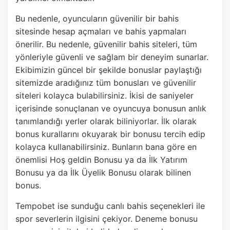
Bu nedenle, oyuncuların güvenilir bir bahis
sitesinde hesap açmaları ve bahis yapmaları
önerilir. Bu nedenle, güvenilir bahis siteleri, tüm
yönleriyle güvenli ve sağlam bir deneyim sunarlar.
Ekibimizin güncel bir şekilde bonuslar paylaştığı
sitemizde aradığınız tüm bonusları ve güvenilir
siteleri kolayca bulabilirsiniz. İkisi de saniyeler
içerisinde sonuçlanan ve oyuncuya bonusun anlık
tanımlandığı yerler olarak biliniyorlar. İlk olarak
bonus kurallarını okuyarak bir bonusu tercih edip
kolayca kullanabilirsiniz. Bunların bana göre en
önemlisi Hoş geldin Bonusu ya da İlk Yatırım
Bonusu ya da İlk Üyelik Bonusu olarak bilinen
bonus.
Tempobet ise sunduğu canlı bahis seçenekleri ile
spor severlerin ilgisini çekiyor. Deneme bonusu