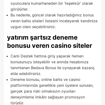
oyunculara kumarhaneden bir ‘teşekkür’ olarak
görülürler.
Bu nedenle, güncel olarak hazırladığımız bonus
veren bahis siteleri listesini inceleyerek kendinize
uygun olanı seçebilirsiniz.
yatırım şartsız deneme
bonusu veren casino siteler
Canlı Destek hattına giriş yaparak hemen
bonusunuzu isteyebilir ve anında hesabınıza
tanımlanan Bedava Bonus ile oynayarak kazanç
elde edebilirsiniz.
Deneme bonusu, online bahis ve casino
platformlarında genellikle yeni üyelere sunulan,
gerçek para riski olmaksızın oyunları
deneyimleme imkânı sağlayan promosyon
türüdür.