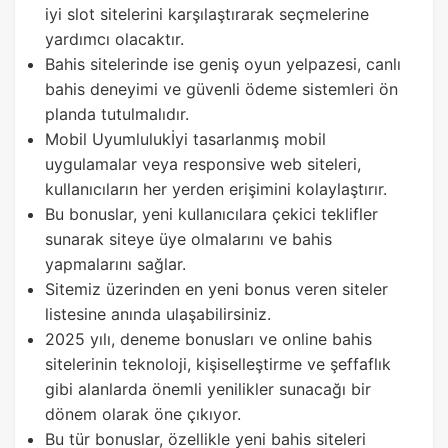
iyi slot sitelerini karşılaştırarak seçmelerine
yardımcı olacaktır.
Bahis sitelerinde ise geniş oyun yelpazesi, canlı
bahis deneyimi ve güvenli ödeme sistemleri ön
planda tutulmalıdır.
Mobil Uyumlulukİyi tasarlanmış mobil
uygulamalar veya responsive web siteleri,
kullanıcıların her yerden erişimini kolaylaştırır.
Bu bonuslar, yeni kullanıcılara çekici teklifler
sunarak siteye üye olmalarını ve bahis
yapmalarını sağlar.
Sitemiz üzerinden en yeni bonus veren siteler
listesine anında ulaşabilirsiniz.
2025 yılı, deneme bonusları ve online bahis
sitelerinin teknoloji, kişiselleştirme ve şeffaflık
gibi alanlarda önemli yenilikler sunacağı bir
dönem olarak öne çıkıyor.
Bu tür bonuslar, özellikle yeni bahis siteleri