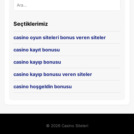
Seçtiklerimiz
casino oyun siteleri bonus veren siteler
casino kayıt bonusu
casino kayıp bonusu
casino kayıp bonusu veren siteler
casino hoşgeldin bonusu
© 2026 Casino Siteleri