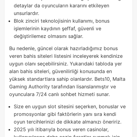
detaylar da oyuncuların kararını etkileyen
unsurlardır.
Blok zinciri teknolojisinin kullanımı, bonus
işlemlerinin kaydının şeffaf, güvenli ve
değiştirilemez olmasını sağlar.
Bu nedenle, güncel olarak hazırladığımız bonus
veren bahis siteleri listesini inceleyerek kendinize
uygun olanı seçebilirsiniz. Yukarıdaki tabloda yer
alan bahis siteleri, güvenilirliği konusunda en
yüksek standartlara sahip olanlardır. Bets10, Malta
Gaming Authority tarafından lisanslanmıştır ve
oyunculara 7/24 canlı sohbet hizmeti sunar.
Size en uygun slot sitesini seçerken, bonuslar ve
promosyonlar gibi faktörlerin yanı sıra kendi
oyun tercihlerinizi de dikkate almanızı öneririz.
2025 yılı itibarıyla bonus veren casinolar,