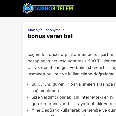
Anasayfa
›
anonymous
bonus veren bet
seçmeden önce, o platformun bonus şartlarını 
hesap açan herkese yatırımsız 500 TL deneme
olarak denetlendiğini ve belirli standartlara uy
kısmında bulunur ve kullanıcıların doğrulama y
Bu durum, güvenilir bahis siteleri arasında 
sağlamaktadır.
Size yardımcı olmak için internetteki en iyi
gereken bonusları bir araya topladık ve deta
Yine CepBank kullanarak perşembe ve cuma 