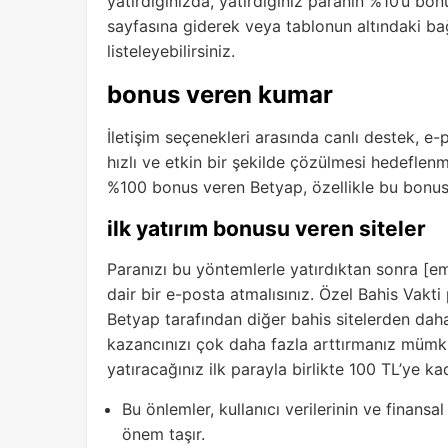
yatırdığınızda, yatırdığınız paranın %10’u bonu
sayfasına giderek veya tablonun altındaki bağ
listeleyebilirsiniz.
bonus veren kumar
İletişim seçenekleri arasında canlı destek, e-p
hızlı ve etkin bir şekilde çözülmesi hedeflen
%100 bonus veren Betyap, özellikle bu bonus
ilk yatırım bonusu veren siteler
Paranızı bu yöntemlerle yatırdıktan sonra [e
dair bir e-posta atmalısınız. Özel Bahis Vak
Betyap tarafından diğer bahis sitelerden daha 
kazancınızı çok daha fazla arttırmanız mümkü
yatıracağınız ilk parayla birlikte 100 TL’ye 
Bu önlemler, kullanıcı verilerinin ve finans
önem taşır.