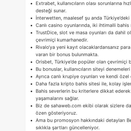
Extrabet, kullanıcıların olası sorunlarına hı
desteği sunar.
İnterwetten, maalesef şu anda Türkiye’deki 
Canlı casino oyunlarında, iki ihtimalli bahi
TrustDice, slot ve masa oyunları da dahil 
çevrimiçi kumarhanedir.
Rivalo‘ya yeni kayıt olacaklardansanız para
varan bir bonus bulunmakta.
Orisbet, Türkiye’de popüler olan çevrimiçi ba
Bu bonuslar, kullanıcıların siteyi denemeleri 
Ayrıca canlı krupiye oyunları ve kendi özel
Daha fazla kripto bahis sitesi ile, kolay işle
Bahis severlerin bu kriterlere dikkat edere
yaşamalarını sağlar.
Biz de sahaweb.com ekibi olarak sizlere 
özen gösteriyoruz.
Ama bu promosyon hakkındaki detayları Bet
sıklıkla şartları güncelleniyor.