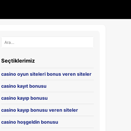
Seçtiklerimiz
casino oyun siteleri bonus veren siteler
casino kayıt bonusu
casino kayıp bonusu
casino kayıp bonusu veren siteler
casino hoşgeldin bonusu