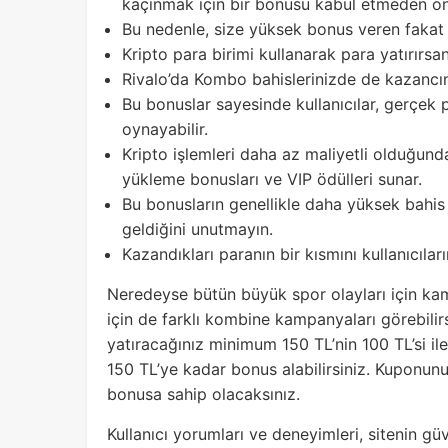
kaçınmak için bir bonusu kabul etmeden önc
Bu nedenle, size yüksek bonus veren fakat gü
Kripto para birimi kullanarak para yatırırsan
Rivalo’da Kombo bahislerinizde de kazancın
Bu bonuslar sayesinde kullanıcılar, gerçek 
oynayabilir.
Kripto işlemleri daha az maliyetli olduğunda
yükleme bonusları ve VIP ödülleri sunar.
Bu bonusların genellikle daha yüksek bahis l
geldiğini unutmayın.
Kazandıkları paranın bir kısmını kullanıcılar
Neredeyse bütün büyük spor olayları için ka
için de farklı kombine kampanyaları görebili
yatıracağınız minimum 150 TL’nin 100 TL’si ile
150 TL’ye kadar bonus alabilirsiniz. Kuponunuz
bonusa sahip olacaksınız.
Kullanıcı yorumları ve deneyimleri, sitenin gü