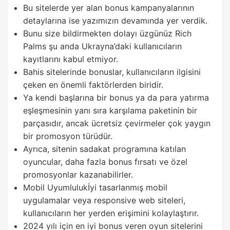
Bu sitelerde yer alan bonus kampanyalarının
detaylarına ise yazımızın devamında yer verdik.
Bunu size bildirmekten dolayı üzgünüz Rich
Palms şu anda Ukrayna’daki kullanıcıların
kayıtlarını kabul etmiyor.
Bahis sitelerinde bonuslar, kullanıcıların ilgisini
çeken en önemli faktörlerden biridir.
Ya kendi başlarına bir bonus ya da para yatırma
eşleşmesinin yanı sıra karşılama paketinin bir
parçasıdır, ancak ücretsiz çevirmeler çok yaygın
bir promosyon türüdür.
Ayrıca, sitenin sadakat programına katılan
oyuncular, daha fazla bonus fırsatı ve özel
promosyonlar kazanabilirler.
Mobil Uyumlulukİyi tasarlanmış mobil
uygulamalar veya responsive web siteleri,
kullanıcıların her yerden erişimini kolaylaştırır.
2024 yılı için en iyi bonus veren oyun sitelerini