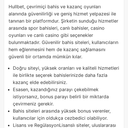
Hullbet, çevrimiçi bahis ve kazanç oyunları
alanında güvenilirliği ve geniş hizmet yelpazesi ile
tanınan bir platformdur. Şirketin sunduğu hizmetler
arasında spor bahisleri, canlı bahisler, casino
oyunları ve canlı casino gibi seçenekler
bulunmaktadır. Güvenilir bahis siteleri, kullanıcıların
hem eğlenmesini hem de kazanç sağlamasını
güvenli bir ortamda mümkün kılar.
Doğru siteyi, yüksek oranları ve kaliteli hizmetleri
ile birlikte seçerek bahislerinizde daha fazla
kazanç elde edebilirsiniz.
Esasen, kazandığınız parayı çekebilmek
istiyorsanız, bonus parayı belirli bir miktarda
çevirmeniz gerekir.
Bahis siteleri arasında yüksek bonus verenler,
kullanıcılar için oldukça cezbedici olabiliyor.
Lisans ve RegülasyonLisanslı siteler, uluslararası