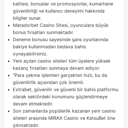
kalitesi, bonuslar ve promosyonlar, kumarhane
güvenilirliği ve kullanıcı deneyimi hakkında
bilgiler sunar.
Matadorbet Casino Sitesi, oyunculara büyük
bonus fırsatları sunmaktadır.
Deneme bonusu sayesinde şans oyunlarında
bakiye kullanmadan bedava bahis
oynayabilirsiniz.
Yeni açılan casino siteleri tüm üyelere yüksek
kazanç fırsatları sunmaya devam ediyor.
“Para çekme işlemleri gerçekten hızlı, bu da
güvenilirlik açısından çok önemli.
Extrabet, güvenilir ve güvenli bir bahis platformu
olarak sektördeki konumunu güçlendirmeye
devam etmektedir.
Son zamanlarda popülerlik kazanan yeni casino
siteleri arasında MIRAX Casino ve KatsuBet öne
çıkmaktadır.