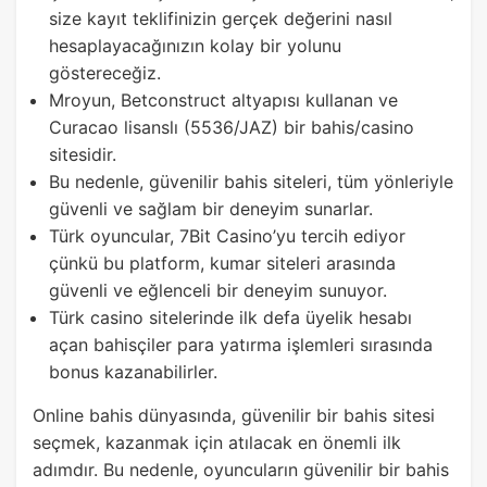
size kayıt teklifinizin gerçek değerini nasıl
hesaplayacağınızın kolay bir yolunu
göstereceğiz.
Mroyun, Betconstruct altyapısı kullanan ve
Curacao lisanslı (5536/JAZ) bir bahis/casino
sitesidir.
Bu nedenle, güvenilir bahis siteleri, tüm yönleriyle
güvenli ve sağlam bir deneyim sunarlar.
Türk oyuncular, 7Bit Casino’yu tercih ediyor
çünkü bu platform, kumar siteleri arasında
güvenli ve eğlenceli bir deneyim sunuyor.
Türk casino sitelerinde ilk defa üyelik hesabı
açan bahisçiler para yatırma işlemleri sırasında
bonus kazanabilirler.
Online bahis dünyasında, güvenilir bir bahis sitesi
seçmek, kazanmak için atılacak en önemli ilk
adımdır. Bu nedenle, oyuncuların güvenilir bir bahis