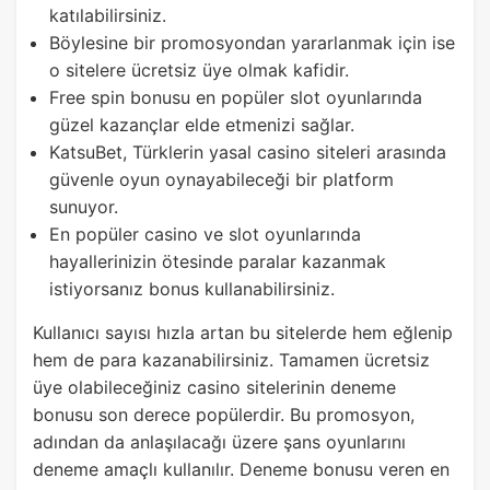
katılabilirsiniz.
Böylesine bir promosyondan yararlanmak için ise
o sitelere ücretsiz üye olmak kafidir.
Free spin bonusu en popüler slot oyunlarında
güzel kazançlar elde etmenizi sağlar.
KatsuBet, Türklerin yasal casino siteleri arasında
güvenle oyun oynayabileceği bir platform
sunuyor.
En popüler casino ve slot oyunlarında
hayallerinizin ötesinde paralar kazanmak
istiyorsanız bonus kullanabilirsiniz.
Kullanıcı sayısı hızla artan bu sitelerde hem eğlenip
hem de para kazanabilirsiniz. Tamamen ücretsiz
üye olabileceğiniz casino sitelerinin deneme
bonusu son derece popülerdir. Bu promosyon,
adından da anlaşılacağı üzere şans oyunlarını
deneme amaçlı kullanılır. Deneme bonusu veren en