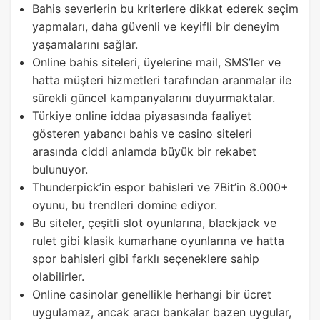
Bahis severlerin bu kriterlere dikkat ederek seçim
yapmaları, daha güvenli ve keyifli bir deneyim
yaşamalarını sağlar.
Online bahis siteleri, üyelerine mail, SMS’ler ve
hatta müşteri hizmetleri tarafından aranmalar ile
sürekli güncel kampanyalarını duyurmaktalar.
Türkiye online iddaa piyasasında faaliyet
gösteren yabancı bahis ve casino siteleri
arasında ciddi anlamda büyük bir rekabet
bulunuyor.
Thunderpick’in espor bahisleri ve 7Bit’in 8.000+
oyunu, bu trendleri domine ediyor.
Bu siteler, çeşitli slot oyunlarına, blackjack ve
rulet gibi klasik kumarhane oyunlarına ve hatta
spor bahisleri gibi farklı seçeneklere sahip
olabilirler.
Online casinolar genellikle herhangi bir ücret
uygulamaz, ancak aracı bankalar bazen uygular,