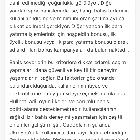
dahil edilmediği çoğunlukla görülüyor. Diğer
yandan spor bahislerinde ise, hangi bahis türlerinin
kullanılabildiğine ve minimum oran şartına ayrıca
dikkat edilmesi gerekiyor. Diğer yandan ilk para
yatırma işlemleriniz için hoşgeldin bonusu, ilk
üyelik bonusu veya ilk para yatırma bonusu olarak
adlandırılan bonus kampanyaları da bulunmaktadır.
Bahis severlerin bu kriterlere dikkat ederek seçim
yapmaları, daha güvenli ve keyifli bir deneyim
yaşamalarını sağlar. Bu faktörler göz önünde
bulundurulduğunda, kullanıcının ihtiyaç ve
beklentilerine en uygun siteyi seçmek mümkündür.
Hullbet, adil oyun ilkeleri ve sorumlu bahis
politikalarını desteklemektedir. Kullanıcılarının
sağlıklı bir bahis deneyimi yaşamaları için çeşitli
önlemler geliştirmiştir. Cadoola’nın şu anda
Ukrayna’daki kullanıcılardan kayıt kabul etmediğini