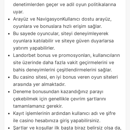
denetimlerden geçer ve adil oyun politikalarına
uyar.
Arayüz ve NavigasyonKullanıcı dostu arayüz,
oyunlara ve bonuslara hızlı erişim sağlar.
Bu sayede oyuncular, siteyi deneyimleyerek
oyunlara katılabilir ve siteye güven duyarlarsa
yatırım yapabilirler.
Landorbet bonus ve promosyonları, kullanıcıların
site üzerinde daha fazla vakit geçirmelerini ve
bahis deneyimlerini çeşitlendirmelerini sağlar.
Bu casino sitesi, en iyi bonus veren oyun siteleri
arasında yer almaktadır.
Deneme bonusundan kazandığınız parayı
çekebilmek için genellikle çevrim şartlarını
tamamlamanız gerekir.
Kayıt işlemlerinin ardından kullanıcı adı ve şifre
ile casino hesabınıza giriş yapabilirsiniz.
Şartlar ve koşullar ilk başta biraz belirsiz olsa da,