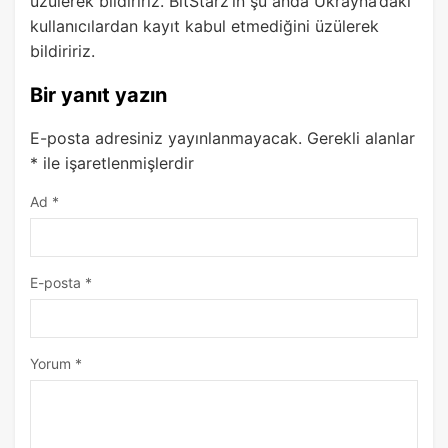
üzülerek bildiririz. BitStarz’ın şu anda Ukrayna’daki
kullanıcılardan kayıt kabul etmediğini üzülerek
bildiririz.
Bir yanıt yazın
E-posta adresiniz yayınlanmayacak.
Gerekli alanlar
*
ile işaretlenmişlerdir
Ad
*
E-posta
*
Yorum
*