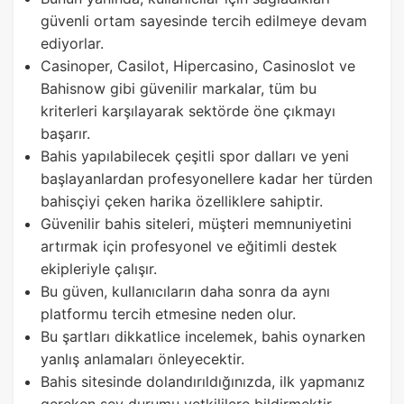
güvenli ortam sayesinde tercih edilmeye devam
ediyorlar.
Casinoper, Casilot, Hipercasino, Casinoslot ve
Bahisnow gibi güvenilir markalar, tüm bu
kriterleri karşılayarak sektörde öne çıkmayı
başarır.
Bahis yapılabilecek çeşitli spor dalları ve yeni
başlayanlardan profesyonellere kadar her türden
bahisçiyi çeken harika özelliklere sahiptir.
Güvenilir bahis siteleri, müşteri memnuniyetini
artırmak için profesyonel ve eğitimli destek
ekipleriyle çalışır.
Bu güven, kullanıcıların daha sonra da aynı
platformu tercih etmesine neden olur.
Bu şartları dikkatlice incelemek, bahis oynarken
yanlış anlamaları önleyecektir.
Bahis sitesinde dolandırıldığınızda, ilk yapmanız