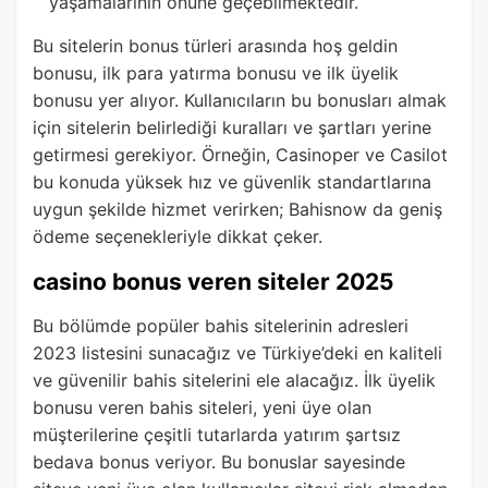
yaşamalarının önüne geçebilmektedir.
Bu sitelerin bonus türleri arasında hoş geldin
bonusu, ilk para yatırma bonusu ve ilk üyelik
bonusu yer alıyor. Kullanıcıların bu bonusları almak
için sitelerin belirlediği kuralları ve şartları yerine
getirmesi gerekiyor. Örneğin, Casinoper ve Casilot
bu konuda yüksek hız ve güvenlik standartlarına
uygun şekilde hizmet verirken; Bahisnow da geniş
ödeme seçenekleriyle dikkat çeker.
casino bonus veren siteler 2025
Bu bölümde popüler bahis sitelerinin adresleri
2023 listesini sunacağız ve Türkiye’deki en kaliteli
ve güvenilir bahis sitelerini ele alacağız. İlk üyelik
bonusu veren bahis siteleri, yeni üye olan
müşterilerine çeşitli tutarlarda yatırım şartsız
bedava bonus veriyor. Bu bonuslar sayesinde