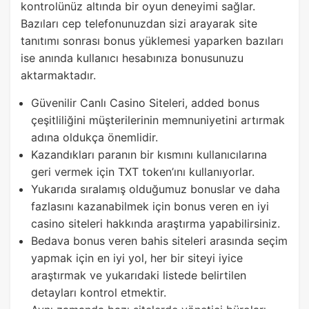
kontrolünüz altında bir oyun deneyimi sağlar.
Bazıları cep telefonunuzdan sizi arayarak site
tanıtımı sonrası bonus yüklemesi yaparken bazıları
ise anında kullanıcı hesabınıza bonusunuzu
aktarmaktadır.
Güvenilir Canlı Casino Siteleri, added bonus
çeşitliliğini müşterilerinin memnuniyetini artırmak
adına oldukça önemlidir.
Kazandıkları paranın bir kısmını kullanıcılarına
geri vermek için TXT token’ını kullanıyorlar.
Yukarıda sıralamış olduğumuz bonuslar ve daha
fazlasını kazanabilmek için bonus veren en iyi
casino siteleri hakkında araştırma yapabilirsiniz.
Bedava bonus veren bahis siteleri arasında seçim
yapmak için en iyi yol, her bir siteyi iyice
araştırmak ve yukarıdaki listede belirtilen
detayları kontrol etmektir.