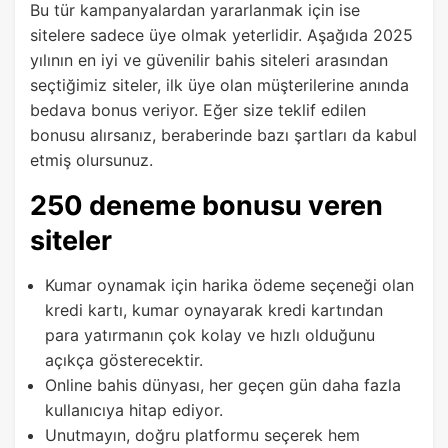
Bu tür kampanyalardan yararlanmak için ise
sitelere sadece üye olmak yeterlidir. Aşağıda 2025
yılının en iyi ve güvenilir bahis siteleri arasından
seçtiğimiz siteler, ilk üye olan müşterilerine anında
bedava bonus veriyor. Eğer size teklif edilen
bonusu alırsanız, beraberinde bazı şartları da kabul
etmiş olursunuz.
250 deneme bonusu veren
siteler
Kumar oynamak için harika ödeme seçeneği olan
kredi kartı, kumar oynayarak kredi kartından
para yatırmanın çok kolay ve hızlı olduğunu
açıkça gösterecektir.
Online bahis dünyası, her geçen gün daha fazla
kullanıcıya hitap ediyor.
Unutmayın, doğru platformu seçerek hem