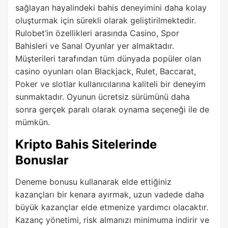
sağlayan hayalindeki bahis deneyimini daha kolay
oluşturmak için sürekli olarak geliştirilmektedir.
Rulobet’in özellikleri arasında Casino, Spor
Bahisleri ve Sanal Oyunlar yer almaktadır.
Müşterileri tarafından tüm dünyada popüler olan
casino oyunları olan Blackjack, Rulet, Baccarat,
Poker ve slotlar kullanıcılarına kaliteli bir deneyim
sunmaktadır. Oyunun ücretsiz sürümünü daha
sonra gerçek paralı olarak oynama seçeneği ile de
mümkün.
Kripto Bahis Sitelerinde
Bonuslar
Deneme bonusu kullanarak elde ettiğiniz
kazançları bir kenara ayırmak, uzun vadede daha
büyük kazançlar elde etmenize yardımcı olacaktır.
Kazanç yönetimi, risk almanızı minimuma indirir ve