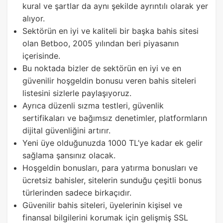
kural ve şartlar da aynı şekilde ayrıntılı olarak yer
alıyor.
Sektörün en iyi ve kaliteli bir başka bahis sitesi
olan Betboo, 2005 yılından beri piyasanın
içerisinde.
Bu noktada bizler de sektörün en iyi ve en
güvenilir hoşgeldin bonusu veren bahis siteleri
listesini sizlerle paylaşıyoruz.
Ayrıca düzenli sızma testleri, güvenlik
sertifikaları ve bağımsız denetimler, platformların
dijital güvenliğini artırır.
Yeni üye olduğunuzda 1000 TL’ye kadar ek gelir
sağlama şansınız olacak.
Hoşgeldin bonusları, para yatırma bonusları ve
ücretsiz bahisler, sitelerin sunduğu çeşitli bonus
türlerinden sadece birkaçıdır.
Güvenilir bahis siteleri, üyelerinin kişisel ve
finansal bilgilerini korumak için gelişmiş SSL