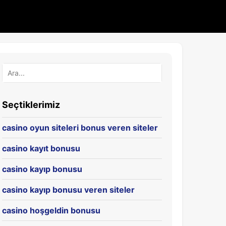
Seçtiklerimiz
casino oyun siteleri bonus veren siteler
casino kayıt bonusu
casino kayıp bonusu
casino kayıp bonusu veren siteler
casino hoşgeldin bonusu