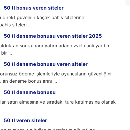
50 tl bonus veren siteler
direkt güvenilir kaçak bahis sitelerine
is siteleri ...
50 tl deneme bonusu veren siteler 2025
 olduktan sonra para yatırmadan evvel canlı yardım
ir ...
50 tl deneme bonusu veren siteler
e sorunsuz ödeme işlemleriyle oyuncuların güvenliğini
ulan deneme bonuslarını ...
50 tl deneme bonusu
lar satın almasına ve sıradaki tura katılmasına olanak
50 tl veren siteler