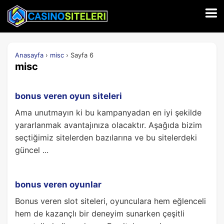
Anasayfa
›
misc
›
Sayfa 6
misc
bonus veren oyun siteleri
Ama unutmayın ki bu kampanyadan en iyi şekilde
yararlanmak avantajınıza olacaktır. Aşağıda bizim
seçtiğimiz sitelerden bazılarına ve bu sitelerdeki
güncel ...
bonus veren oyunlar
Bonus veren slot siteleri, oyunculara hem eğlenceli
hem de kazançlı bir deneyim sunarken çeşitli