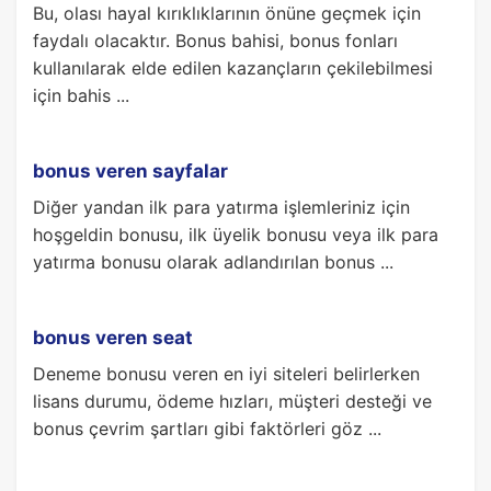
Bu, olası hayal kırıklıklarının önüne geçmek için
faydalı olacaktır. Bonus bahisi, bonus fonları
kullanılarak elde edilen kazançların çekilebilmesi
için bahis ...
bonus veren sayfalar
Diğer yandan ilk para yatırma işlemleriniz için
hoşgeldin bonusu, ilk üyelik bonusu veya ilk para
yatırma bonusu olarak adlandırılan bonus ...
bonus veren seat
Deneme bonusu veren en iyi siteleri belirlerken
lisans durumu, ödeme hızları, müşteri desteği ve
bonus çevrim şartları gibi faktörleri göz ...