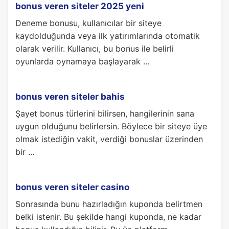
bonus veren siteler 2025 yeni
Deneme bonusu, kullanıcılar bir siteye
kaydolduğunda veya ilk yatırımlarında otomatik
olarak verilir. Kullanıcı, bu bonus ile belirli
oyunlarda oynamaya başlayarak ...
bonus veren siteler bahis
Şayet bonus türlerini bilirsen, hangilerinin sana
uygun olduğunu belirlersin. Böylece bir siteye üye
olmak istediğin vakit, verdiği bonuslar üzerinden
bir ...
bonus veren siteler casino
Sonrasında bunu hazırladığın kuponda belirtmen
belki istenir. Bu şekilde hangi kuponda, ne kadar