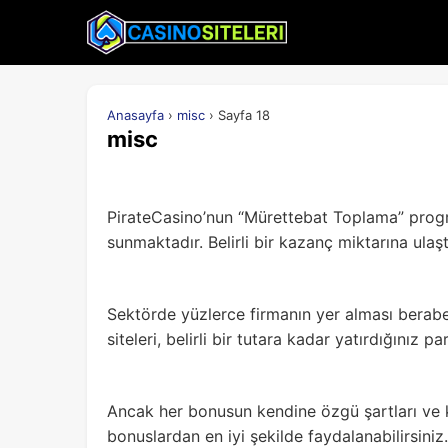
Anasayfa
›
misc
›
Sayfa 18
misc
PirateCasino’nun “Mürettebat Toplama” prog
sunmaktadır. Belirli bir kazanç miktarına ulaşt
Sektörde yüzlerce firmanın yer alması beraber
siteleri, belirli bir tutara kadar yatırdığınız par
Ancak her bonusun kendine özgü şartları ve k
bonuslardan en iyi şekilde faydalanabilirsiniz. 