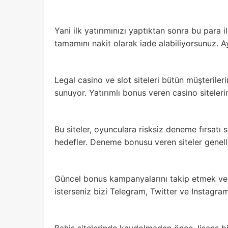
Yani ilk yatırımınızı yaptıktan sonra bu par
tamamını nakit olarak iade alabiliyorsunuz. A
Legal casino ve slot siteleri bütün müşteril
sunuyor. Yatırımlı bonus veren casino sitele
Bu siteler, oyunculara risksiz deneme fırsatı
hedefler. Deneme bonusu veren siteler genellikl
Güncel bonus kampanyalarını takip etmek ve 
isterseniz bizi Telegram, Twitter ve Instagram 