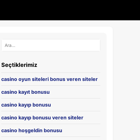
Seçtiklerimiz
casino oyun siteleri bonus veren siteler
casino kayıt bonusu
casino kayıp bonusu
casino kayıp bonusu veren siteler
casino hoşgeldin bonusu