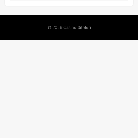
© 2026 Casino Siteleri